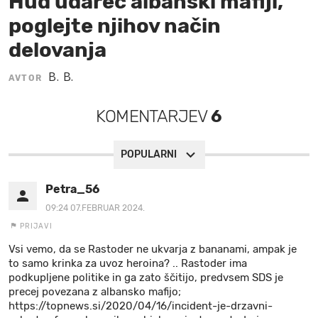
Hud udarec albanski mafiji,
poglejte njihov način
MOJ SANJ
delovanja
B. B.
AVTOR
KOMENTARJEV
6
POPULARNI
Petra_56
09:24 07.FEBRUAR 2024.
PRIJAVI
Vsi vemo, da se Rastoder ne ukvarja z bananami, ampak je
to samo krinka za uvoz heroina? .. Rastoder ima
podkupljene politike in ga zato ščitijo, predvsem SDS je
precej povezana z albansko mafijo;
https://topnews.si/2020/04/16/incident-je-drzavni-