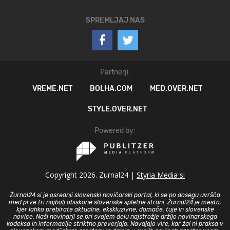
SPREMLJAJ NAS
Partnerji:
VREME.NET
BOLHA.COM
MED.OVER.NET
STYLE.OVER.NET
Powered by:
Copyright 2026. Zurnal24 |
Styria Media si
Žurnal24.si je osrednji slovenski novičarski portal, ki se po dosegu uvršča
med prve tri najbolj obiskane slovenske spletne strani. Žurnal24 je mesto,
kjer lahko prebirate aktualne, ekskluzivne, domače, tuje in slovenske
novice. Naši novinarji se pri svojem delu najstrožje držijo novinarskega
kodeksa in informacije striktno preverjajo. Navajajo vire, kar žal ni praksa v