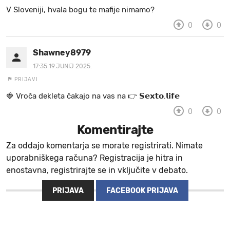
V Sloveniji, hvala bogu te mafije nimamo?
0
0
Shawney8979
17:35 19.JUNIJ 2025.
PRIJAVI
🍓 V r o č a d e k l e t a ča k a jo na va s n a 👉 𝗦𝗲𝘅𝘁𝗼.𝗹𝗶𝗳𝗲
0
0
Komentirajte
Za oddajo komentarja se morate registrirati. Nimate
uporabniškega računa? Registracija je hitra in
enostavna, registrirajte se in vključite v debato.
PRIJAVA
FACEBOOK PRIJAVA