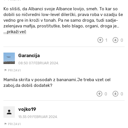
Ko slišiš, da Albanci svoje Albance lovijo, smeh. To kar so
dobili so ničvredni low-level dilerčki, prava roba v ozadju še
vedno gre in kroži v tonah. Pa ne samo droga, tudi sadje-
zelenjava mafija, prostitutke, belo blago, organi, droga je
…
...prikaži več
1
0
Garancija
08:50 07.FEBRUAR 2024.
PRIJAVI
Mamila skrita v posodah z bananami.Je treba vzet cel
zaboj,da dobiš dodatek?
0
0
vojko19
15:35 09.FEBRUAR 2024.
PRIJAVI