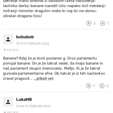
sekretar-franc-breznik-z-obiskom-izeta-rastoderja-
lastnika-derby-banane-naredil-isto-napako-kot-nekdanji-
notranji-minister-dragutin-mate-ki-naj-bi-na-domu-
obiskal-dragana-tosi/
3
1
bobubob
12:11 07.FEBRUAR 2024.
PRIJAVI
Banane? Kdaj že je bivši poslanec g. Gros parlamentu
ponujal banane. On je že takrat vedel, da imajo banane in
naš parlament skupni imenovalec. Mafijo. Ki je že takrat
guncala parlamentarne afne. Ob takrat je iz teh nastavkov
zrasel pragozd.
…
...prikaži več
1
0
LukaMB
02:46 12.FEBRUAR 2024.
PRIJAVI