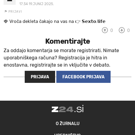
17:34 19.JUNIJ 2025.
PRIJAVI
🍓 V r o č a d e k l e t a ča k a jo na va s n a 👉 𝗦𝗲𝘅𝘁𝗼.𝗹𝗶𝗳𝗲
0
0
Komentirajte
Za oddajo komentarja se morate registrirati. Nimate
uporabniškega računa? Registracija je hitra in
enostavna, registrirajte se in vključite v debato.
PRIJAVA
FACEBOOK PRIJAVA
O ŽURNALU