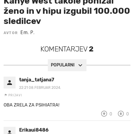
Kanye West takole ponižal
ženo in v hipu izgubil 100.000
MOJ SANJ
sledilcev
Em. P.
AVTOR
KOMENTARJEV
2
POPULARNI
tanja_tatjana7
22:21 08.FEBRUAR 2024.
PRIJAVI
OBA ZRELA ZA PSIHIATRA!
0
0
Erikaui8486