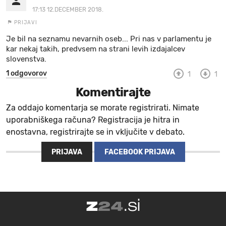
17:13 12.DECEMBER 2018.
PRIJAVI
Je bil na seznamu nevarnih oseb... Pri nas v parlamentu je
kar nekaj takih, predvsem na strani levih izdajalcev
slovenstva.
1 odgovorov
1
1
Komentirajte
Za oddajo komentarja se morate registrirati. Nimate
uporabniškega računa? Registracija je hitra in
enostavna, registrirajte se in vključite v debato.
PRIJAVA
FACEBOOK PRIJAVA