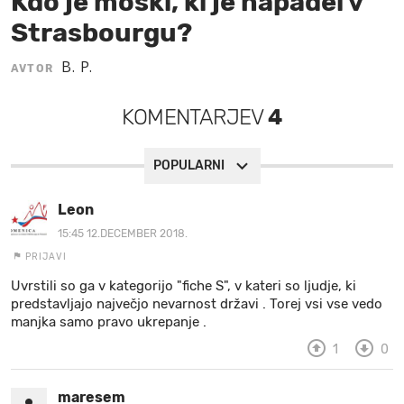
Kdo je moški, ki je napadel v
Strasbourgu?
MOJ SANJ
B. P.
AVTOR
KOMENTARJEV
4
POPULARNI
Leon
15:45 12.DECEMBER 2018.
PRIJAVI
Uvrstili so ga v kategorijo "fiche S", v kateri so ljudje, ki
predstavljajo največjo nevarnost državi . Torej vsi vse vedo
manjka samo pravo ukrepanje .
1
0
maresem