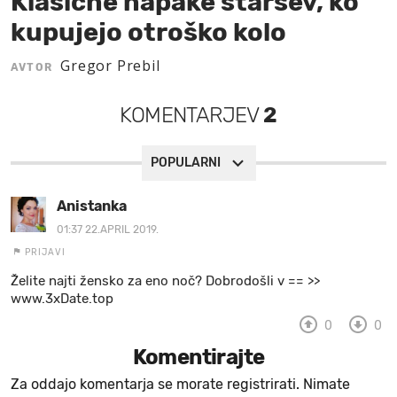
Klasične napake staršev, ko
kupujejo otroško kolo
MOJ SANJ
Gregor Prebil
AVTOR
KOMENTARJEV
2
POPULARNI
Anistanka
01:37 22.APRIL 2019.
PRIJAVI
Želite najti žensko za eno noč? Dobrodošli v == >>
www.3xDate.top
0
0
Komentirajte
Za oddajo komentarja se morate registrirati. Nimate