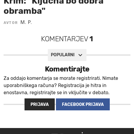
Krim: "Ključna bo dobra
obramba"
MOJ SANJ
M. P.
AVTOR
KOMENTARJEV
1
POPULARNI
Komentirajte
Za oddajo komentarja se morate registrirati. Nimate
uporabniškega računa? Registracija je hitra in
enostavna, registrirajte se in vključite v debato.
PRIJAVA
FACEBOOK PRIJAVA