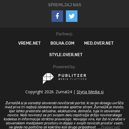
SPREMLJAJ NAS
Partnerji:
VREME.NET
BOLHA.COM
MED.OVER.NET
STYLE.OVER.NET
Powered by:
Copyright 2026. Zurnal24 |
Styria Media si
Žurnal24.si je osrednji slovenski novičarski portal, ki se po dosegu uvršča
med prve tri najbolj obiskane slovenske spletne strani. Žurnal24 je mesto,
kjer lahko prebirate aktualne, ekskluzivne, domače, tuje in slovenske
novice. Naši novinarji se pri svojem delu najstrožje držijo novinarskega
kodeksa in informacije striktno preverjajo. Navajajo vire, kar žal ni praksa v
slovenskem medijskem prostoru in dajejo v svojih novicah prostor vsem,
ne glede na politično ali kakršno koli drugo pripadnost.
... Preberi več