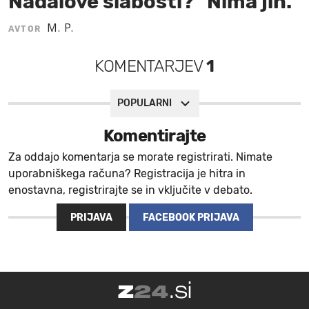
Nadalove slabosti? "Nima jih."
MOJ SANJ
M. P.
AVTOR
KOMENTARJEV
1
POPULARNI
Komentirajte
Za oddajo komentarja se morate registrirati. Nimate
uporabniškega računa? Registracija je hitra in
enostavna, registrirajte se in vključite v debato.
PRIJAVA
FACEBOOK PRIJAVA