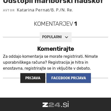
Odstopil mariborski nadškof
MOJ SANJ
Katarina Pernat/B. P./N. Re.
AVTOR
KOMENTARJEV
1
POPULARNI
Komentirajte
Za oddajo komentarja se morate registrirati. Nimate
uporabniškega računa? Registracija je hitra in
enostavna, registrirajte se in vključite v debato.
PRIJAVA
FACEBOOK PRIJAVA