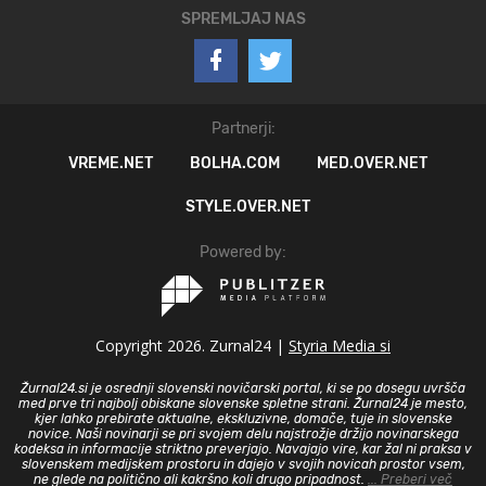
SPREMLJAJ NAS
Partnerji:
VREME.NET
BOLHA.COM
MED.OVER.NET
STYLE.OVER.NET
Powered by:
Copyright 2026. Zurnal24 |
Styria Media si
Žurnal24.si je osrednji slovenski novičarski portal, ki se po dosegu uvršča
med prve tri najbolj obiskane slovenske spletne strani. Žurnal24 je mesto,
kjer lahko prebirate aktualne, ekskluzivne, domače, tuje in slovenske
novice. Naši novinarji se pri svojem delu najstrožje držijo novinarskega
kodeksa in informacije striktno preverjajo. Navajajo vire, kar žal ni praksa v
slovenskem medijskem prostoru in dajejo v svojih novicah prostor vsem,
ne glede na politično ali kakršno koli drugo pripadnost.
... Preberi več