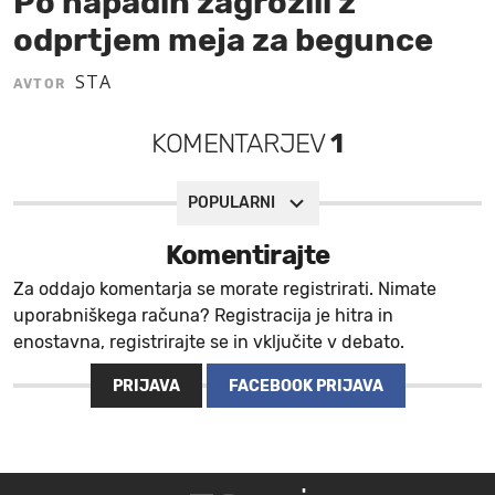
Po napadih zagrozili z
odprtjem meja za begunce
MOJ SANJ
STA
AVTOR
KOMENTARJEV
1
POPULARNI
Komentirajte
Za oddajo komentarja se morate registrirati. Nimate
uporabniškega računa? Registracija je hitra in
enostavna, registrirajte se in vključite v debato.
PRIJAVA
FACEBOOK PRIJAVA