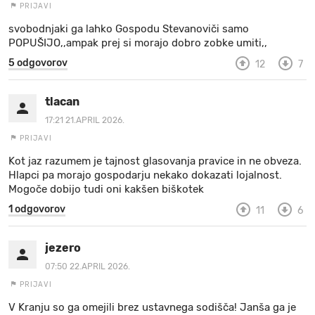
PRIJAVI
svobodnjaki ga lahko Gospodu Stevanoviči samo
POPUŠIJO,,ampak prej si morajo dobro zobke umiti,,
5 odgovorov
12
7
tlacan
17:21 21.APRIL 2026.
PRIJAVI
Kot jaz razumem je tajnost glasovanja pravice in ne obveza.
Hlapci pa morajo gospodarju nekako dokazati lojalnost.
Mogoče dobijo tudi oni kakšen biškotek
1 odgovorov
11
6
jezero
07:50 22.APRIL 2026.
PRIJAVI
V Kranju so ga omejili brez ustavnega sodišča! Janša ga je