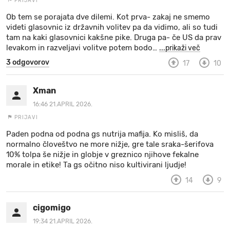
PRIJAVI
Ob tem se porajata dve dilemi. Kot prva- zakaj ne smemo
videti glasovnic iz državnih volitev pa da vidimo, ali so tudi
tam na kaki glasovnici kakšne pike. Druga pa- če US da prav
levakom in razveljavi volitve potem bodo
…
...prikaži več
3 odgovorov
17
10
Xman
16:46 21.APRIL 2026.
PRIJAVI
Paden podna od podna gs nutrija mafija. Ko misliš, da
normalno človeštvo ne more nižje, gre tale sraka-šerifova
10% tolpa še nižje in globje v greznico njihove fekalne
morale in etike! Ta gs očitno niso kultivirani ljudje!
14
9
cigomigo
19:34 21.APRIL 2026.