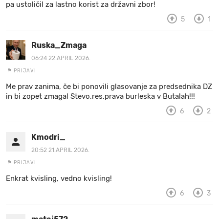
pa ustoličil za lastno korist za državni zbor!
5
1
Ruska_Zmaga
06:24 22.APRIL 2026.
PRIJAVI
Me prav zanima, če bi ponovili glasovanje za predsednika DZ
in bi zopet zmagal Stevo,res,prava burleska v Butalah!!!
6
2
Kmodri_
20:52 21.APRIL 2026.
PRIJAVI
Enkrat kvisling, vedno kvisling!
6
3