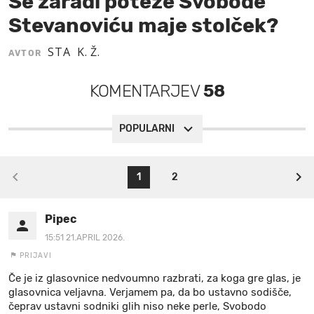
Se zaradi poteze Svobode
Stevanoviću maje stolček?
MOJ SANJ
STA
K. Ž.
AVTOR
KOMENTARJEV
58
POPULARNI
1
2
Pipec
15:51 21.APRIL 2026.
PRIJAVI
Če je iz glasovnice nedvoumno razbrati, za koga gre glas, je
glasovnica veljavna. Verjamem pa, da bo ustavno sodišče,
čeprav ustavni sodniki glih niso neke perle, Svobodo