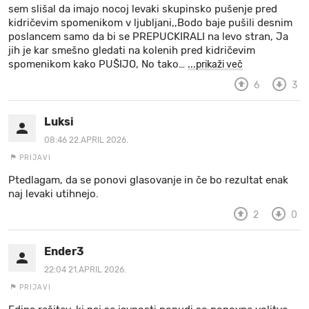
sem slišal da imajo nocoj levaki skupinsko pušenje pred
kidričevim spomenikom v ljubljani,,Bodo baje pušili desnim
poslancem samo da bi se PREPUCKIRALI na levo stran, Ja
jih je kar smešno gledati na kolenih pred kidričevim
spomenikom kako PUŠIJO, No tako
…
...prikaži več
6
3
Luksi
08:46 22.APRIL 2026.
PRIJAVI
Ptedlagam, da se ponovi glasovanje in če bo rezultat enak
naj levaki utihnejo.
2
0
Ender3
22:04 21.APRIL 2026.
PRIJAVI