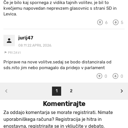
Če je bilo kaj spornega z vidika tajnih volitev, je bil to
kvečjemu napovedan neprevzem glasovnic s strani SD in
Levica.
6
5
jurij47
08:11 22.APRIL 2026.
PRIJAVI
Priprave na nove volitve.sedaj se bodo distancirala od
sds.nito jim nebo pomagalo da pridejo v parlament
0
0
1
2
Komentirajte
Za oddajo komentarja se morate registrirati. Nimate
uporabniškega računa? Registracija je hitra in
enostavna, registrirajte se in vključite v debato.