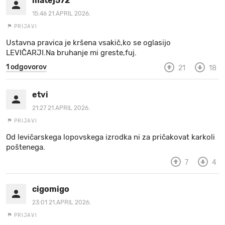
matej572
15:46 21.APRIL 2026.
PRIJAVI
Ustavna pravica je kršena vsakič,ko se oglasijo
LEVIČARJI.Na bruhanje mi greste,fuj.
1 odgovorov
21
18
etvi
21:27 21.APRIL 2026.
PRIJAVI
Od levičarskega lopovskega izrodka ni za pričakovat karkoli
poštenega.
7
4
cigomigo
23:01 21.APRIL 2026.
PRIJAVI