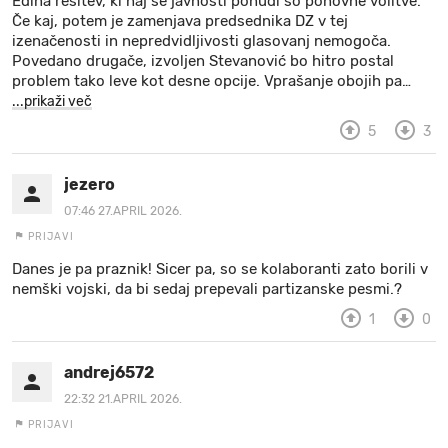
Edina rešitev, ki naj se javnosti ponudi so ponovne volitve.
Če kaj, potem je zamenjava predsednika DZ v tej
izenačenosti in nepredvidljivosti glasovanj nemogoča.
Povedano drugače, izvoljen Stevanović bo hitro postal
problem tako leve kot desne opcije. Vprašanje obojih pa
…
...prikaži več
5
3
jezero
07:46 27.APRIL 2026.
PRIJAVI
Danes je pa praznik! Sicer pa, so se kolaboranti zato borili v
nemški vojski, da bi sedaj prepevali partizanske pesmi.?
1
0
andrej6572
22:32 21.APRIL 2026.
PRIJAVI