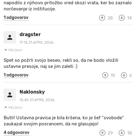
napodilo z njihovo pritožbo vred skozi vrata, ker bo zaznalo
norčevanje iz inštitucije.
1 odgovorov
28
14
dragster
17:16 21.APRIL 2026.
PRIJAVI
Spet so požrli svojo beseo, rekli so, da ne bodo vložili
ustavne presoje, naj se jim zaleti :)
1 odgovorov
19
6
Naklonsky
15:40 21.APRIL 2026.
PRIJAVI
Butli! Ustavna pravica je bila kršena, ko je šef “svobode”
zaukazal svojim posrancem, da ne glasujejo!
4 odgovorov
29
18