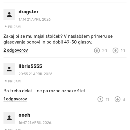
dragster
17:14 21.APRIL 2026.
PRIJAVI
Zakaj bi se mu majal stolček? V naslabšem primeru se
glasovanje ponovi in bo dobil 49-50 glasov.
2 odgovorov
20
10
libris5555
20:55 21.APRIL 2026.
PRIJAVI
Bo treba delat... ne pa razne oznake štet....
1 odgovorov
11
3
oneh
16:47 21.APRIL 2026.