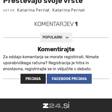
Preštevajo svoje vrste
MOJ SANJ
Katarina Pernat
Katarina Pernat
AVTOR
KOMENTARJEV
1
POPULARNI
Komentirajte
Za oddajo komentarja se morate registrirati. Nimate
uporabniškega računa? Registracija je hitra in
enostavna, registrirajte se in vključite v debato.
PRIJAVA
FACEBOOK PRIJAVA