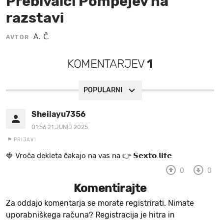
Prebivalci Pompejev na
razstavi
MOJ SANJ
A. Č.
AVTOR
KOMENTARJEV
1
POPULARNI
Sheilayu7356
01:56 21.JUNIJ 2025.
PRIJAVI
🍓 V r o č a d e k l e t a ča k a jo na va s n a 👉 𝗦𝗲𝘅𝘁𝗼.𝗹𝗶𝗳𝗲
0
0
Komentirajte
Za oddajo komentarja se morate registrirati. Nimate
uporabniškega računa? Registracija je hitra in