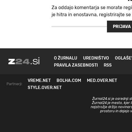
Za oddajo komentarja se morate regi
je hitra in enostavna, registrirajte se
PRIJAVA
O ŽURNALU
UREDNIŠTVO
OGLAŠE
PRAVILA ZASEBNOSTI
RSS
VREME.NET
BOLHA.COM
MED.OVER.NET
Partnerji:
STYLE.OVER.NET
Žurnal24.si je osrednji 
Žurnal24 je mesto, kjer 
najstrožje držijo novinar
prostoru in dajejo 