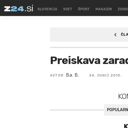
SLOVENIJA
SVET
ŠPORT
MAGAZIN
ZDRA
ČL
SVET
Preiskava zarad
Ba. B.
AVTOR
24. JUNIJ 2010.
KO
POPULARN
K