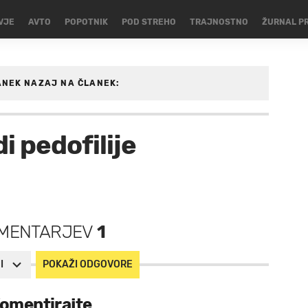
VJE
AVTO
POPOTNIK
POD STREHO
TRAJNOSTNO
ŽURNAL P
ANEK
NAZAJ NA ČLANEK:
i pedofilije
MENTARJEV
1
I
POKAŽI ODGOVORE
omentirajte