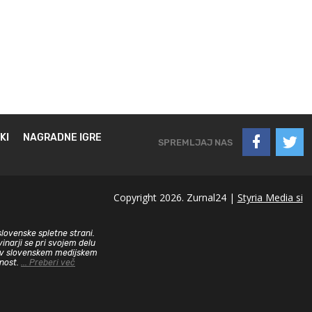
KI
NAGRADNE IGRE
SPREMLJAJ NAS
Copyright 2026. Zurnal24 |
Styria Media si
slovenske spletne strani.
inarji se pri svojem delu
sa v slovenskem medijskem
dnost.
... Preberi več