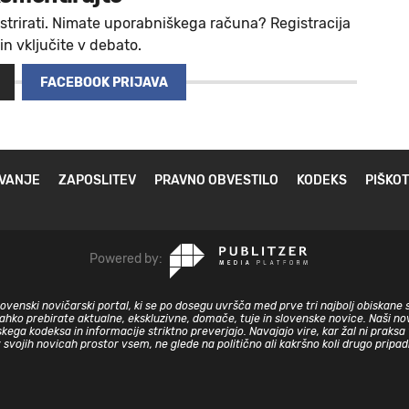
strirati. Nimate uporabniškega računa? Registracija
 in vključite v debato.
FACEBOOK PRIJAVA
VANJE
ZAPOSLITEV
PRAVNO OBVESTILO
KODEKS
PIŠKOT
Powered by:
slovenski novičarski portal, ki se po dosegu uvršča med prve tri najbolj obiskane 
lahko prebirate aktualne, ekskluzivne, domače, tuje in slovenske novice. Naši nov
skega kodeksa in informacije striktno preverjajo. Navajajo vire, kar žal ni prak
v svojih novicah prostor vsem, ne glede na politično ali kakršno koli drugo pripa