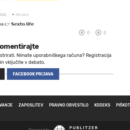
025.
PRIJAVI
 a 👉 𝗦𝗲𝘅𝘁𝗼.𝗹𝗶𝗳𝗲
0
0
omentirajte
strirati. Nimate uporabniškega računa? Registracija
 in vključite v debato.
FACEBOOK PRIJAVA
VANJE
ZAPOSLITEV
PRAVNO OBVESTILO
KODEKS
PIŠKOT