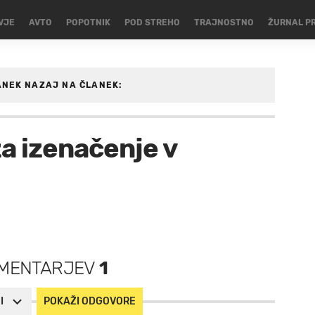
VJE
AVTO
POPOTNIK
POD STREHO
TRAJNOSTNO
ŽURNAL P
ANEK
NAZAJ NA ČLANEK:
GOMET
za izenačenje v
MENTARJEV
1
I
POKAŽI ODGOVORE