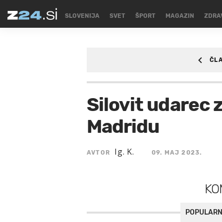
SLOVENIJA
SVET
ŠPORT
MAGAZIN
ZDRA
ČL
ŠPORT
/SPORT/NO
Silovit udarec 
Madridu
Ig. K.
AVTOR
09. MAJ 2023.
KO
POPULARN