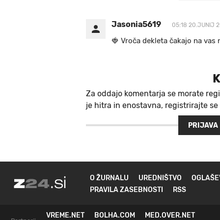
Jasonia5619
05:18 20.JUNIJ 2
🍓 V r o č a d e k l e t a ča k a jo na va s n
K
Za oddajo komentarja se morate regi
je hitra in enostavna, registrirajte se
PRIJAVA
O ŽURNALU
UREDNIŠTVO
OGLAŠE
PRAVILA ZASEBNOSTI
RSS
VREME.NET
BOLHA.COM
MED.OVER.NET