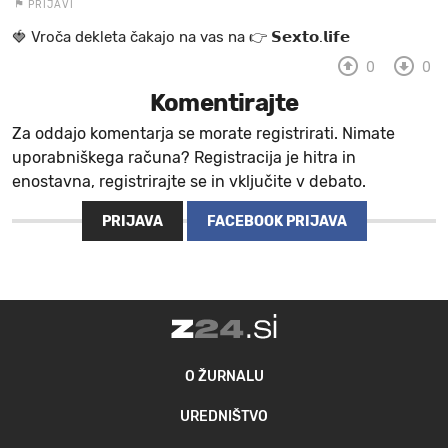
PRIJAVI
🍓 V r o č a d e k l e t a ča k a jo na va s n a 👉 𝗦𝗲𝘅𝘁𝗼.𝗹𝗶𝗳𝗲
0
0
Komentirajte
Za oddajo komentarja se morate registrirati. Nimate
uporabniškega računa? Registracija je hitra in
enostavna, registrirajte se in vključite v debato.
PRIJAVA
FACEBOOK PRIJAVA
O ŽURNALU
UREDNIŠTVO