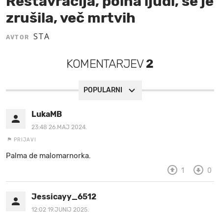
Restavracija, polna ljudi, se je
zrušila, več mrtvih
MOJ SANJ
STA
AVTOR
KOMENTARJEV
2
POPULARNI
LukaMB
23:48 26.MAJ 2024.
PRIJAVI
Palma de malomarnorka.
1
0
Jessicayy_6512
12:02 19.JUNIJ 2025.