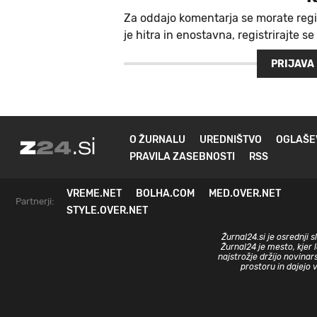
Za oddajo komentarja se morate regi
je hitra in enostavna, registrirajte se
PRIJAVA
O ŽURNALU
UREDNIŠTVO
OGLAŠE
PRAVILA ZASEBNOSTI
RSS
VREME.NET
BOLHA.COM
MED.OVER.NET
Partnerji:
STYLE.OVER.NET
Žurnal24.si je osrednji 
Žurnal24 je mesto, kjer 
najstrožje držijo novinar
prostoru in dajejo 