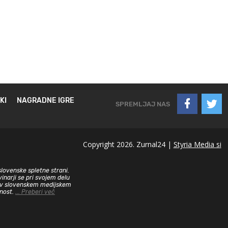
KI
NAGRADNE IGRE
SPREMLJAJ NAS
Copyright 2026. Zurnal24 |
Styria Media si
slovenske spletne strani.
inarji se pri svojem delu
sa v slovenskem medijskem
dnost.
... Preberi več