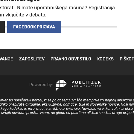
strirati. Nimate uporabniškega računa? Registracija
 in vključite v debato.
FACEBOOK PRIJAVA
VANJE
ZAPOSLITEV
PRAVNO OBVESTILO
KODEKS
PIŠKOT
Powered by:
slovenski novičarski portal, ki se po dosegu uvršča med prve tri najbolj obiskane 
lahko prebirate aktualne, ekskluzivne, domače, tuje in slovenske novice. Naši nov
skega kodeksa in informacije striktno preverjajo. Navajajo vire, kar žal ni prak
v svojih novicah prostor vsem, ne glede na politično ali kakršno koli drugo pripa