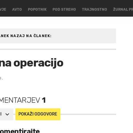
VJE
AVTO
POPOTNIK
POD STREHO
TRAJNOSTNO
ŽURNAL P
ANEK
NAZAJ NA ČLANEK:
na operacijo
0.
MENTARJEV
1
I
POKAŽI ODGOVORE
omentirajte