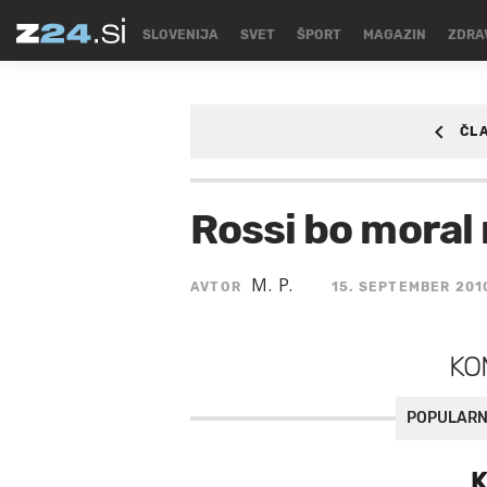
SLOVENIJA
SVET
ŠPORT
MAGAZIN
ZDRA
ČL
ŠPORT
Rossi bo moral 
M. P.
AVTOR
15. SEPTEMBER 201
KO
POPULARN
K