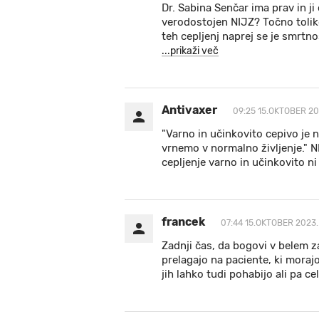
Dr. Sabina Senčar ima prav in j
verodostojen NIJZ? Točno tolik
teh cepljenj naprej se je smrtn
...prikaži več
Antivaxer
09:25 15.OKTOBER 20
"Varno in učinkovito cepivo je 
vrnemo v normalno življenje." NI
cepljenje varno in učinkovito ni 
francek
07:44 15.OKTOBER 2023.
Zadnji čas, da bogovi v belem z
prelagajo na paciente, ki moraj
jih lahko tudi pohabijo ali pa c