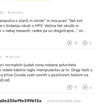
23.
PRIJAVI
ipulira s starši in otroki" in ima prav! "Več kot
e v življenju okuži s HPV. Večina teh okužb ni
v nekaj mesecih, redke pa so dolgotrajne..." vir
…
13
2
3.
PRIJAVI
 pri normalnih ljudeh nima nobene avtoritete
o videle kakšno leglo manipulantov je to..Dragi testi z
 za žrtve Covida vseh umrlih s pozitivnim testom za
aži več
17
6
ca0e235ef9e399b13a
09:24 15.OKTOBER 2023.