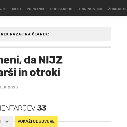
VJE
AVTO
POPOTNIK
POD STREHO
TRAJNOSTNO
ŽURNAL P
ANEK
NAZAJ NA ČLANEK:
E/AKTUALNO
meni, da NIJZ
rši in otroki
BER 2023.
MENTARJEV
33
I
POKAŽI ODGOVORE