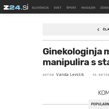
SLOVENIJA
SVET
ŠPORT
MAGAZIN
ZDRA
ČL
ZDRAVJE
/ZDRAVJ
Ginekologinja 
manipulira s sta
Vanda Levstik
AVTOR
15. OKTO
KO
POPULARN