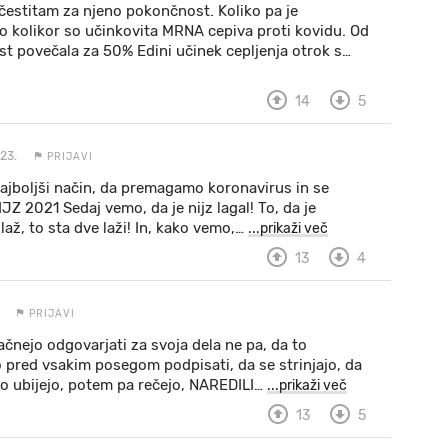
i čestitam za njeno pokončnost. Koliko pa je
o kolikor so učinkovita MRNA cepiva proti kovidu. Od
ost povečala za 50% Edini učinek cepljenja otrok s
…
14
5
23.
PRIJAVI
najboljši način, da premagamo koronavirus in se
JZ 2021 Sedaj vemo, da je nijz lagal! To, da je
laž, to sta dve laži! In, kako vemo,
…
...prikaži več
13
4
PRIJAVI
ačnejo odgovarjati za svoja dela ne pa, da to
o pred vsakim posegom podpisati, da se strinjajo, da
elo ubijejo, potem pa rečejo, NAREDILI
…
...prikaži več
13
5