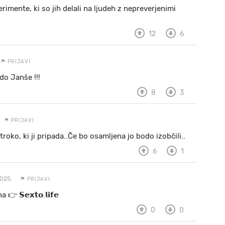
rimente, ki so jih delali na ljudeh z nepreverjenimi
12
6
PRIJAVI
do Janše !!!
8
3
PRIJAVI
stroko, ki ji pripada..Če bo osamljena jo bodo izobčili..
6
1
2025.
PRIJAVI
 a 👉 𝗦𝗲𝘅𝘁𝗼.𝗹𝗶𝗳𝗲
0
0