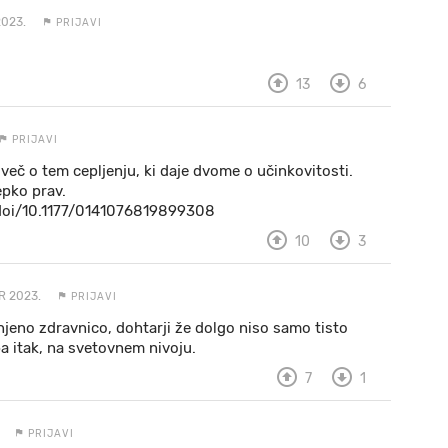
2023.
PRIJAVI
13
6
PRIJAVI
več o tem cepljenju, ki daje dvome o učinkovitosti.
epko prav.
/doi/10.1177/0141076819899308
10
3
R 2023.
PRIJAVI
njeno zdravnico, dohtarji že dolgo niso samo tisto
 pa itak, na svetovnem nivoju.
7
1
PRIJAVI