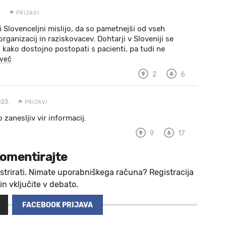
.
PRIJAVI
i Slovenceljni mislijo, da so pametnejši od vseh
ganizacij in raziskovacev. Dohtarji v Sloveniji se
 kako dostojno postopati s pacienti, pa tudi ne
i več
2
6
023.
PRIJAVI
o zanesljiv vir informacij.
9
17
omentirajte
strirati. Nimate uporabniškega računa? Registracija
 in vključite v debato.
FACEBOOK PRIJAVA