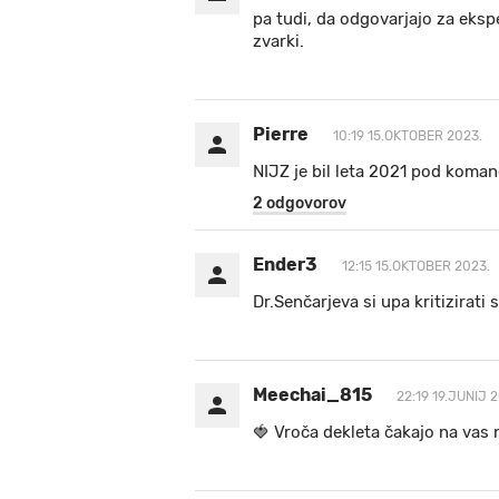
pa tudi, da odgovarjajo za ekspe
zvarki.
Pierre
10:19 15.OKTOBER 2023.
NIJZ je bil leta 2021 pod koman
2 odgovorov
Ender3
12:15 15.OKTOBER 2023.
Dr.Senčarjeva si upa kritizirati 
Meechai_815
22:19 19.JUNIJ 
🍓 V r o č a d e k l e t a ča k a jo na va s n