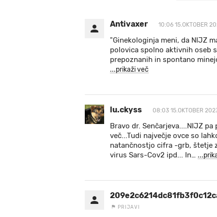
Antivaxer
10:06 15.OKTOBER 20
"Ginekologinja meni, da NIJZ man
polovica spolno aktivnih oseb s
prepoznanih in spontano minejo 
...prikaži več
lu.ckyss
08:03 15.OKTOBER 202
Bravo dr. Senčarjeva....NIJZ pa
več...Tudi največje ovce so lahk
natančnostjo cifra -grb, štetje
virus Sars-Cov2 ipd... In
…
...prik
209e2c6214dc81fb3f0c12
PRIJAVI