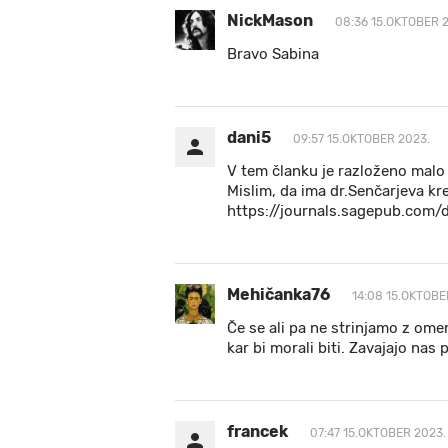
NickMason
08:36 15.OKTOBER 
Bravo Sabina
dani5
09:57 15.OKTOBER 2023.
V tem članku je razloženo malo 
Mislim, da ima dr.Senčarjeva kr
https://journals.sagepub.com
Mehičanka76
14:08 15.OKTOBE
Če se ali pa ne strinjamo z ome
kar bi morali biti. Zavajajo nas
francek
07:47 15.OKTOBER 2023.