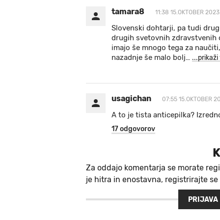
tamara8
11:38 15.OKTOBER 2023
Slovenski dohtarji, pa tudi drug
drugih svetovnih zdravstvenih or
imajo še mnogo tega za naučiti,
nazadnje še malo bolj
…
...prikaž
usagichan
07:55 15.OKTOBER 2
A to je tista anticepilka? Izredn
17 odgovorov
K
Za oddajo komentarja se morate regi
je hitra in enostavna, registrirajte se
PRIJAVA