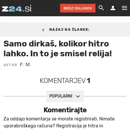
BREZ OGLASOV
GRADIMO &
OLIMPI
EKO 
INTE
T
SLOV
27. JULIJ 2018.
NAZAJ NA ČLANEK:
KOMENTARJ
FILM & G
NEPRE
AVTO 
NO
FI
SV
Samo dirkaš, kolikor hitro
ČRNA 
KOMB
VARČ
AKT
KO
BI
ŠP
lahko. In to je smisel relija!
FESTIVAL ZA L
LEPOT
MOTO
NA 
NA
O
MAG
P. M.
AVTOR
ODNOSI IN
ŽIVLJEN
IZ DR
KOLE
E-
ZDR
POGLEJ
KOMENTARJEV
1
HOROSKOP IN
PRAVNI
ŠOFER
ZIMSK
PRE
AV
JOO
IN
POPO
POGLEJ
POGLEJ
POGLEJ
POPULARNI
SEM 
POD S
POGLEJ
Komentirajte
TRAJN
POGLEJ
Za oddajo komentarja se morate registrirati. Nimate
uporabniškega računa? Registracija je hitra in
ŽURNAL P