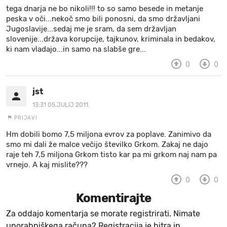
tega dnarja ne bo nikoli!!! to so samo besede in metanje
MOJ SANJ
peska v oči...nekoč smo bili ponosni, da smo državljani
Jugoslavije...sedaj me je sram, da sem državljan
slovenije...država korupcije, tajkunov, kriminala in bedakov,
ki nam vladajo...in samo na slabše gre...
0
0
jst
13:31 05.JULIJ 2011.
PRIJAVI
Hm dobili bomo 7,5 miljona evrov za poplave. Zanimivo da
smo mi dali že malce večijo številko Grkom. Zakaj ne dajo
raje teh 7,5 miljona Grkom tisto kar pa mi grkom naj nam pa
vrnejo. A kaj mislite???
0
0
Komentirajte
Za oddajo komentarja se morate registrirati. Nimate
uporabniškega računa? Registracija je hitra in