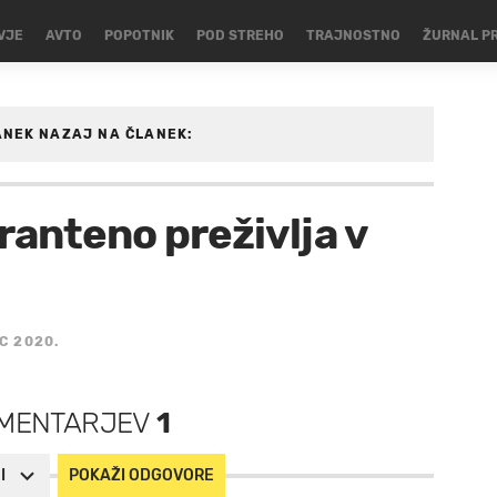
VJE
AVTO
POPOTNIK
POD STREHO
TRAJNOSTNO
ŽURNAL P
ANEK
NAZAJ NA ČLANEK:
SARKA
ranteno preživlja v
C 2020.
MENTARJEV
1
I
POKAŽI ODGOVORE