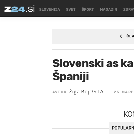
SLOVENIJA
SVET
ŠPORT
MAGAZIN
ZDRA
ČL
ŠPORT
/SPORT/KO
Slovenski as ka
Španiji
Žiga Bojc/STA
AVTOR
25. MARE
KO
POPULARN