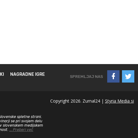
KI
NAGRADNE IGRE
SPREMLJAJ NAS
Copyright 2026. Zurnal24 |
Styria Media si
slovenske spletne strani.
inarji se pri svojem delu
sa v slovenskem medijskem
dnost.
... Preberi več