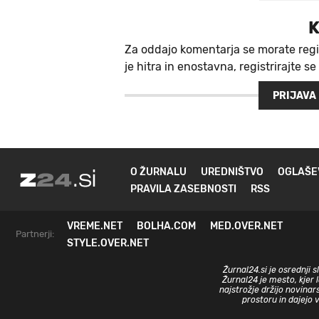
K
Za oddajo komentarja se morate regi
je hitra in enostavna, registrirajte se
PRIJAVA
O ŽURNALU
UREDNIŠTVO
OGLAŠE
PRAVILA ZASEBNOSTI
RSS
VREME.NET
BOLHA.COM
MED.OVER.NET
Partnerji:
STYLE.OVER.NET
Žurnal24.si je osrednji 
Žurnal24 je mesto, kjer 
najstrožje držijo novinar
prostoru in dajejo 