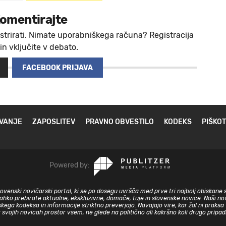
omentirajte
strirati. Nimate uporabniškega računa? Registracija
 in vključite v debato.
FACEBOOK PRIJAVA
VANJE
ZAPOSLITEV
PRAVNO OBVESTILO
KODEKS
PIŠKOT
Powered by:
slovenski novičarski portal, ki se po dosegu uvršča med prve tri najbolj obiskane 
lahko prebirate aktualne, ekskluzivne, domače, tuje in slovenske novice. Naši nov
skega kodeksa in informacije striktno preverjajo. Navajajo vire, kar žal ni prak
v svojih novicah prostor vsem, ne glede na politično ali kakršno koli drugo pripa