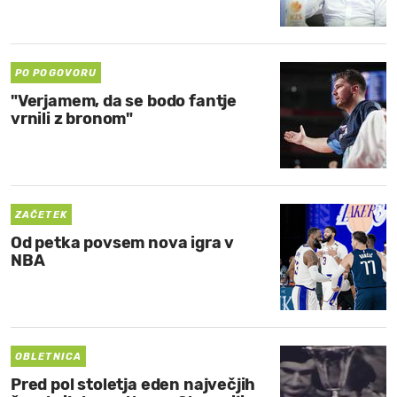
MOJ SANJ
PO POGOVORU
"Verjamem, da se bodo fantje
vrnili z bronom"
ZAČETEK
Od petka povsem nova igra v
NBA
OBLETNICA
Pred pol stoletja eden največjih