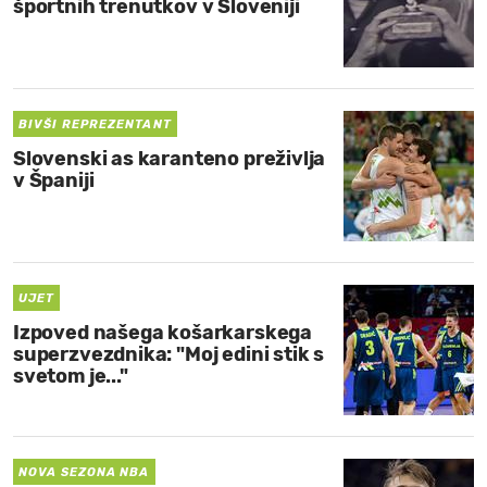
športnih trenutkov v Sloveniji
BIVŠI REPREZENTANT
Slovenski as karanteno preživlja
v Španiji
UJET
Izpoved našega košarkarskega
superzvezdnika: "Moj edini stik s
svetom je..."
NOVA SEZONA NBA