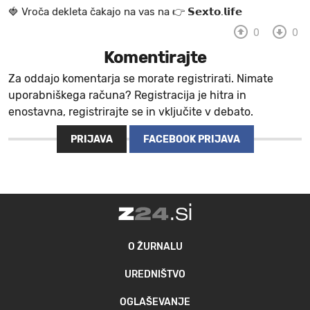
🍓 V r o č a d e k l e t a ča k a jo na va s n a 👉 𝗦𝗲𝘅𝘁𝗼.𝗹𝗶𝗳𝗲
MOJ SANJ
0
0
Komentirajte
Za oddajo komentarja se morate registrirati. Nimate
uporabniškega računa? Registracija je hitra in
enostavna, registrirajte se in vključite v debato.
PRIJAVA
FACEBOOK PRIJAVA
O ŽURNALU
UREDNIŠTVO
OGLAŠEVANJE