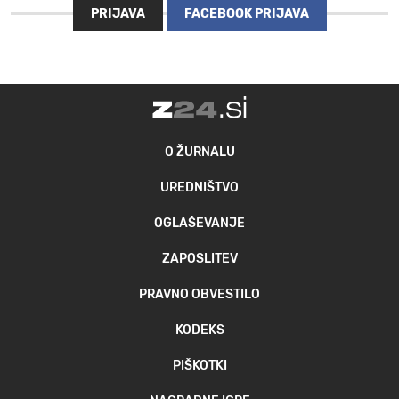
PRIJAVA
FACEBOOK PRIJAVA
MOJ SANJ
O ŽURNALU
UREDNIŠTVO
OGLAŠEVANJE
ZAPOSLITEV
PRAVNO OBVESTILO
KODEKS
PIŠKOTKI