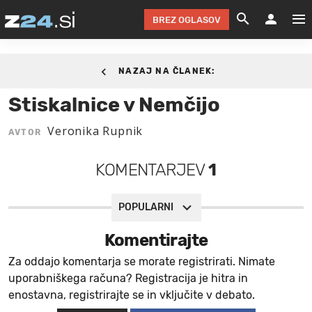
BREZ OGLASOV
GRADIMO &
OLIMPI
EKO 
INTE
T
SLOV
14. MAJ 2011.
NAZAJ NA ČLANEK:
KOMENTARJ
FILM & G
NEPRE
AVTO 
NO
FI
SV
Stiskalnice v Nemčijo
ČRNA 
KOMB
VARČ
AKT
KO
BI
ŠP
Veronika Rupnik
AVTOR
FESTIVAL ZA L
LEPOT
MOTO
NA 
NA
O
MAG
KOMENTARJEV
1
ODNOSI IN
ŽIVLJEN
IZ DR
KOLE
E-
ZDR
POGLEJ
HOROSKOP IN
PRAVNI
ŠOFER
ZIMSK
PRE
AV
POPULARNI
JOO
IN
POPO
POGLEJ
POGLEJ
POGLEJ
Komentirajte
SEM 
POD S
POGLEJ
Za oddajo komentarja se morate registrirati. Nimate
uporabniškega računa? Registracija je hitra in
TRAJN
POGLEJ
enostavna, registrirajte se in vključite v debato.
ŽURNAL P