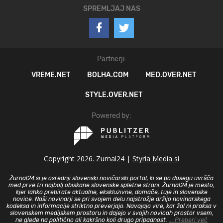
SPREMLJAJ NAS
Partnerji:
VREME.NET
BOLHA.COM
MED.OVER.NET
STYLE.OVER.NET
Powered by:
Copyright 2026. Zurnal24 |
Styria Media si
Žurnal24.si je osrednji slovenski novičarski portal, ki se po dosegu uvršča
med prve tri najbolj obiskane slovenske spletne strani. Žurnal24 je mesto,
kjer lahko prebirate aktualne, ekskluzivne, domače, tuje in slovenske
novice. Naši novinarji se pri svojem delu najstrožje držijo novinarskega
kodeksa in informacije striktno preverjajo. Navajajo vire, kar žal ni praksa v
slovenskem medijskem prostoru in dajejo v svojih novicah prostor vsem,
ne glede na politično ali kakršno koli drugo pripadnost.
... Preberi več