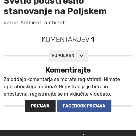
Svetlo podstrešno
stanovanje na Poljskem
MOJ SANJ
Ambient
ambient
AVTOR
KOMENTARJEV
1
POPULARNI
Komentirajte
Za oddajo komentarja se morate registrirati. Nimate
uporabniškega računa? Registracija je hitra in
enostavna, registrirajte se in vključite v debato.
PRIJAVA
FACEBOOK PRIJAVA