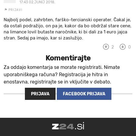
17:43 02.JUNIJ 2018.
PRIJAVI
Najbolj podel, zahrbten, farško-tercianski operater. Čakal je,
da ostali podražijo, on pa je, kakor da bo obdržal stare cene,
na limance lovil butaste naročnike, ki bi dali za 1 euro jajca
stran. Sedaj pa imajo, kar si zaslužijo.
2
0
Komentirajte
Za oddajo komentarja se morate registrirati. Nimate
uporabniškega računa? Registracija je hitra in
enostavna, registrirajte se in vključite v debato.
PRIJAVA
FACEBOOK PRIJAVA