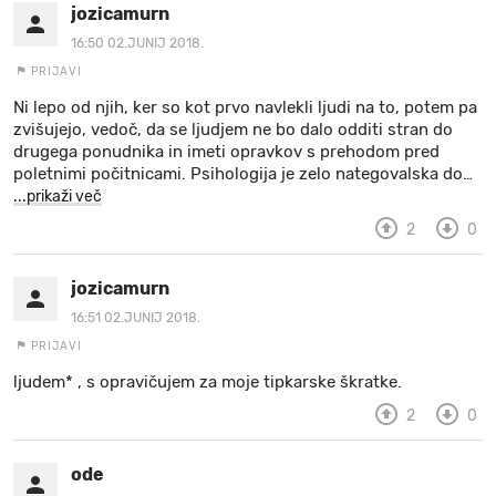
jozicamurn
16:50 02.JUNIJ 2018.
PRIJAVI
Ni lepo od njih, ker so kot prvo navlekli ljudi na to, potem pa
zvišujejo, vedoč, da se ljudjem ne bo dalo odditi stran do
drugega ponudnika in imeti opravkov s prehodom pred
poletnimi počitnicami. Psihologija je zelo nategovalska do
…
...prikaži več
2
0
jozicamurn
16:51 02.JUNIJ 2018.
PRIJAVI
ljudem* , s opravičujem za moje tipkarske škratke.
2
0
ode