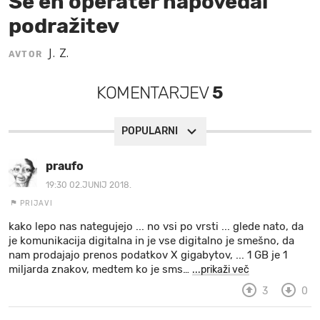
Še en operater napovedal
podražitev
MOJ SANJ
J. Z.
AVTOR
KOMENTARJEV
5
POPULARNI
praufo
19:30 02.JUNIJ 2018.
PRIJAVI
kako lepo nas nategujejo ... no vsi po vrsti ... glede nato, da
je komunikacija digitalna in je vse digitalno je smešno, da
nam prodajajo prenos podatkov X gigabytov, ... 1 GB je 1
miljarda znakov, medtem ko je sms
…
...prikaži več
3
0