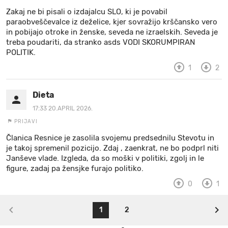
Zakaj ne bi pisali o izdajalcu SLO, ki je povabil
paraobveščevalce iz deželice, kjer sovražijo krščansko vero
in pobijajo otroke in ženske, seveda ne izraelskih. Seveda je
treba poudariti, da stranko asds VODI SKORUMPIRAN
POLITIK.
1
2
Dieta
17:33 20.APRIL 2026.
PRIJAVI
Članica Resnice je zasolila svojemu predsednilu Stevotu in
je takoj spremenil pozicijo. Zdaj , zaenkrat, ne bo podprl niti
Janševe vlade. Izgleda, da so moški v politiki, zgolj in le
figure, zadaj pa žensjke furajo politiko.
0
1
1
2