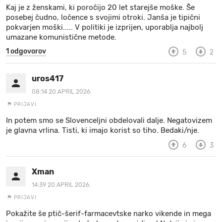
Kaj je z ženskami, ki poročijo 20 let starejše moške. Še
posebej čudno, ločence s svojimi otroki. Janša je tipični
pokvarjen moški..... V politiki je izprijen, uporablja najbolj
umazane komunistične metode.
1 odgovorov
5
2
uros417
08:14 20.APRIL 2026.
PRIJAVI
In potem smo se Slovenceljni obdelovali dalje. Negatovizem
je glavna vrlina. Tisti, ki imajo korist so tiho. Bedaki/nje.
6
3
Xman
14:39 20.APRIL 2026.
PRIJAVI
Pokažite še ptič-šerif-farmacevtske narko vikende in mega