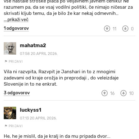
vse nastale stroške plača po veljavnem javnem ceniku! Ne
razumem pa, da se vsaj vodilni politiki, če nimajo ničesar za
skrivati kljub temu, da je bilo že kar nekaj odmevnih
…
...prikaži več
1 odgovorov
11
0
mahatma2
07:58 20.APRIL 2026.
PRIJAVI
Vila ni razvpita, Razvpit je Janshari in to z mnogimi
zadevami od kraje orožja in preprodaji , do veleizdaje
Slovenije in to ne enkrat.
3 odgovorov
16
10
Iuckyss1
07:13 20.APRIL 2026.
PRIJAVI
He, he je mislil, da je kralj in da mu pripada dvor...