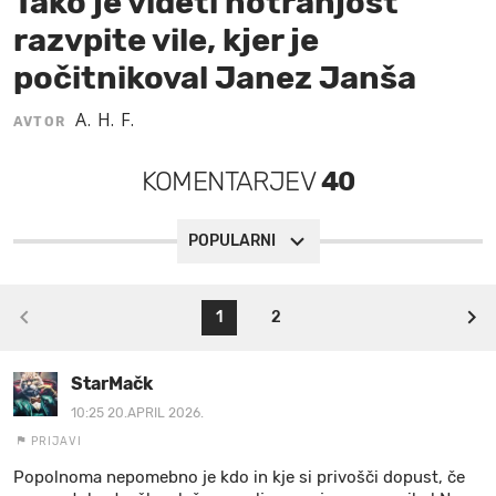
Tako je videti notranjost
razvpite vile, kjer je
MOJ SANJ
počitnikoval Janez Janša
A. H. F.
AVTOR
KOMENTARJEV
40
POPULARNI
1
2
StarMačk
10:25 20.APRIL 2026.
PRIJAVI
Popolnoma nepomebno je kdo in kje si privošči dopust, če