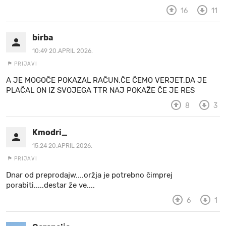
16
11
birba
10:49 20.APRIL 2026.
PRIJAVI
A JE MOGOČE POKAZAL RAČUN,ČE ČEMO VERJET,DA JE
PLAČAL ON IZ SVOJEGA TTR NAJ POKAŽE ČE JE RES
8
3
Kmodri_
15:24 20.APRIL 2026.
PRIJAVI
Dnar od preprodajw....oržja je potrebno čimprej
porabiti.....destar že ve....
6
1