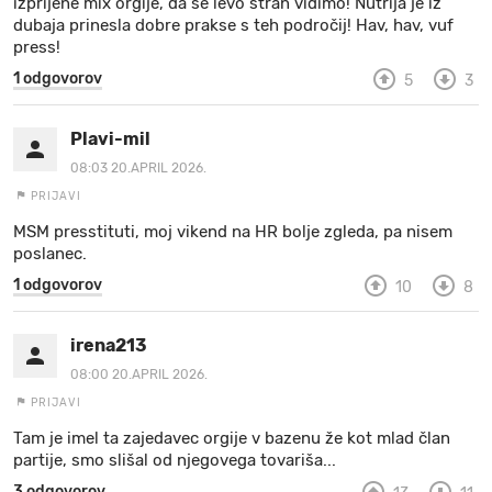
izprijene mix orgije, da še levo stran vidimo! Nutrija je iz
dubaja prinesla dobre prakse s teh področij! Hav, hav, vuf
press!
1 odgovorov
5
3
Plavi-mil
08:03 20.APRIL 2026.
PRIJAVI
MSM presstituti, moj vikend na HR bolje zgleda, pa nisem
poslanec.
1 odgovorov
10
8
irena213
08:00 20.APRIL 2026.
PRIJAVI
Tam je imel ta zajedavec orgije v bazenu že kot mlad član
partije, smo slišal od njegovega tovariša...
3 odgovorov