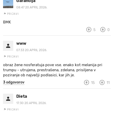
Garancija
08:47 20.APRIL 2026.
PRIJAVI
BMK
5
0
www
07:33 20.APRIL 2026.
PRIJAVI
obraz žene nosferatuja pove vse. enako kot melanija pri
trumpu - utrujena, prestrašena, zdelana, prisiljena v
poziranje ob največji podlasici, kar jih je.
3 odgovorov
15
11
Dieta
17:30 20.APRIL 2026.
PRIJAVI