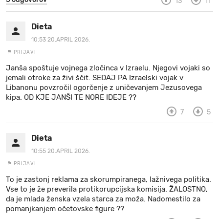
13
11
Dieta
10:53 20.APRIL 2026.
PRIJAVI
Janša spoštuje vojnega zločinca v Izraelu. Njegovi vojaki so
jemali otroke za živi ščit. SEDAJ PA Izraelski vojak v
Libanonu povzročil ogorčenje z uničevanjem Jezusovega
kipa. OD KJE JANŠI TE NORE IDEJE ??
7
5
Dieta
10:55 20.APRIL 2026.
PRIJAVI
To je zastonj reklama za skorumpiranega, lažnivega politika.
Vse to je že preverila protikorupcijska komisija. ŽALOSTNO,
da je mlada ženska vzela starca za moža. Nadomestilo za
pomanjkanjem očetovske figure ??