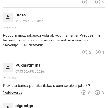
7
6
Dieta
21:33 20.APRIL 2026.
PRIJAVI
Povodni mož, jokajoča vida ob vodi ha,ha,ha. Predvsem je
lažnivec, ki je povabil izraelske paraobveščevalce v
Slovenijo..... NEdržavnik.
2
1
Puklastimiha
07:43 20.APRIL 2026.
PRIJAVI
Prekleta banda politikantska, s cem se ukvarjate ?!?
1 odgovorov
8
8
cigomigo