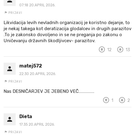
07:18 20.APRIL 2026.
PRIJAVI
Likvidacija levih nevladnih organizacij je koristno dejanje, to
je nekaj takega kot deratizacija glodalcev in drugih parazitov
.To je zakonsko dovoljeno in se ne preganja po zakonu o
Uničevanju državnih škodljivcev- parazitov.
12
13
matej572
22:30 20.APRIL 2026.
PRIJAVI
Nas DESNIČARJEV JE JEBENO VEČ.............
1
2
Dieta
17:35 20.APRIL 2026.
PRIJAVI