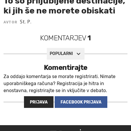
To so priljubljene destinacije,
ki jih še ne morete obiskati
MOJ SANJ
St. P.
AVTOR
KOMENTARJEV
1
POPULARNI
Komentirajte
Za oddajo komentarja se morate registrirati. Nimate
uporabniškega računa? Registracija je hitra in
enostavna, registrirajte se in vključite v debato.
PRIJAVA
FACEBOOK PRIJAVA