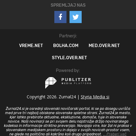
SPREMLJAJ NAS
Partnerji:
VREME.NET
BOLHA.COM
MED.OVER.NET
STYLE.OVER.NET
Powered by:
Copyright 2026. Zurnal24 |
Styria Media si
Žurnal24.si je osrednji slovenski novičarski portal, ki se po dosegu uvršča
med prve tri najbolj obiskane slovenske spletne strani. Žurnal24 je mesto,
kjer lahko prebirate aktualne, ekskluzivne, domače, tuje in slovenske
novice. Naši novinarji se pri svojem delu najstrožje držijo novinarskega
kodeksa in informacije striktno preverjajo. Navajajo vire, kar žal ni praksa v
slovenskem medijskem prostoru in dajejo v svojih novicah prostor vsem,
ne glede na politično ali kakršno koli drugo pripadnost.
... Preberi več