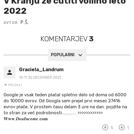
V Kranju že čutiti volilno leto
2022
MOJ SANJ
P.Š.
AVTOR
KOMENTARJEV
3
POPULARNI
Graciela_Landrum
10:11 30.DECEMBER 2021.
PRIJAVI
Google je vsak teden plačal spletno delo od doma od 6000
do 10000 evrov. Od Googla sem prejel prvi mesec 27416
evrov plače. V prostem času delam 3 ure na dan. pojdite na
to stran za več podrobnosti............ >>>>>>>>>>>>
𝐖𝐰𝐰.𝑫𝒐𝒖𝑰𝒏𝒄𝒐𝒎𝒆.𝐜𝐨𝐦
5
1