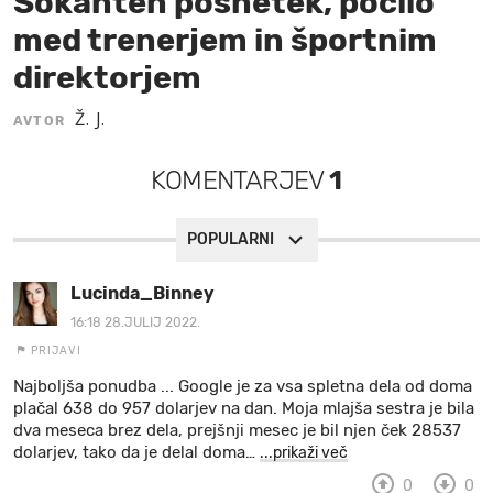
Šokanten posnetek, počilo
med trenerjem in športnim
MOJ SANJ
direktorjem
Ž. J.
AVTOR
KOMENTARJEV
1
POPULARNI
Lucinda_Binney
16:18 28.JULIJ 2022.
PRIJAVI
Najboljša ponudba ... Google je za vsa spletna dela od doma
plačal 638 do 957 dolarjev na dan. Moja mlajša sestra je bila
dva meseca brez dela, prejšnji mesec je bil njen ček 28537
dolarjev, tako da je delal doma
…
...prikaži več
0
0