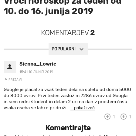
Vroči horoskop za teden od
10. do 16. junija 2019
MOJ SANJ
KOMENTARJEV
2
POPULARNI
Sienna_Lowrie
15:41 10.JUNIJ 2019.
PRIJAVI
Google je plačal za vsak teden dela na spletu od doma 5000
do 8000 evrov. Prvi teden zaslužim 7286 evrov od Googla
in sem redni študent in delam 2 uri na dan v prostem času.
vsaka oseba se lahko pridruži
…
...prikaži več
1
1
Komentirajte