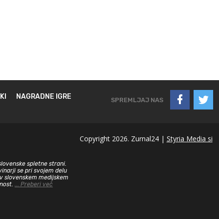
KI
NAGRADNE IGRE
SPREMLJAJ NAS
Copyright 2026. Zurnal24 |
Styria Media si
slovenske spletne strani.
inarji se pri svojem delu
sa v slovenskem medijskem
dnost.
... Preberi več