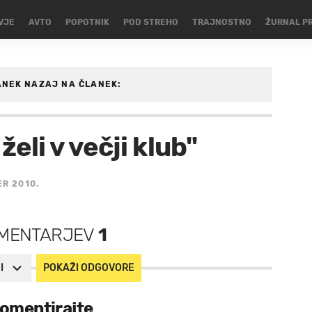
VJE
AVTO
POPOTNIK
POD STREHO
TRAJNOSTNO
ŽURNAL P
ANEK
NAZAJ NA ČLANEK:
GOMET
želi v večji klub"
R 2010.
MENTARJEV
1
I
POKAŽI ODGOVORE
omentirajte