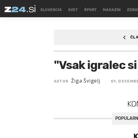
SLOVENIJA
SVET
ŠPORT
MAGAZIN
ZDRA
ČL
ŠPORT
/SPORT/NO
"Vsak igralec si 
Žiga Švigelj
AVTOR
01. DECEMBE
KO
POPULARN
K