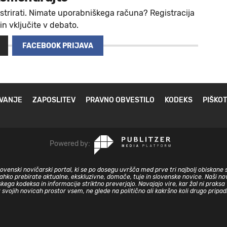
strirati. Nimate uporabniškega računa? Registracija
 in vključite v debato.
FACEBOOK PRIJAVA
VANJE
ZAPOSLITEV
PRAVNO OBVESTILO
KODEKS
PIŠKOT
Powered by:
slovenski novičarski portal, ki se po dosegu uvršča med prve tri najbolj obiskane 
lahko prebirate aktualne, ekskluzivne, domače, tuje in slovenske novice. Naši nov
skega kodeksa in informacije striktno preverjajo. Navajajo vire, kar žal ni prak
v svojih novicah prostor vsem, ne glede na politično ali kakršno koli drugo pripa