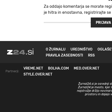
Za oddajo komentarja se morate regi
je hitra in enostavna, registrirajte se
PRIJAVA
O ŽURNALU
UREDNIŠTVO
OGLAŠE
PRAVILA ZASEBNOSTI
RSS
VREME.NET
BOLHA.COM
MED.OVER.NET
Partnerji:
STYLE.OVER.NET
Žurnal24.si je osrednji 
Žurnal24 je mesto, kjer 
najstrožje držijo novinar
prostoru in dajejo 