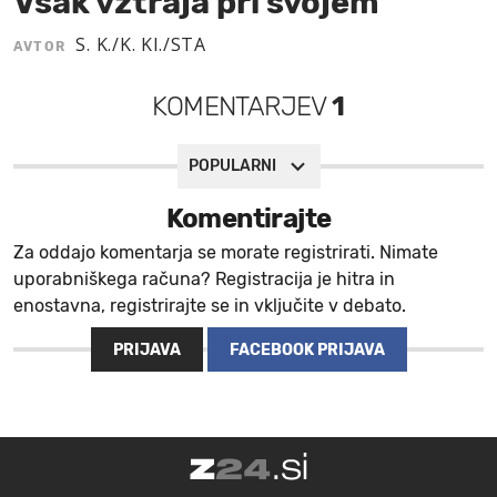
Vsak vztraja pri svojem
MOJ SANJ
S. K./K. Kl./STA
AVTOR
KOMENTARJEV
1
POPULARNI
Komentirajte
Za oddajo komentarja se morate registrirati. Nimate
uporabniškega računa? Registracija je hitra in
enostavna, registrirajte se in vključite v debato.
PRIJAVA
FACEBOOK PRIJAVA