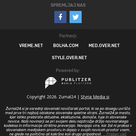
SPREMLJAJ NAS
Partnerji:
VREME.NET
BOLHA.COM
MED.OVER.NET
STYLE.OVER.NET
Powered by:
Copyright 2026. Zurnal24 |
Styria Media si
Žurnal24.si je osrednji slovenski novičarski portal, ki se po dosegu uvršča
med prve tri najbolj obiskane slovenske spletne strani. Žurnal24 je mesto,
kjer lahko prebirate aktualne, ekskluzivne, domače, tuje in slovenske
novice. Naši novinarji se pri svojem delu najstrožje držijo novinarskega
kodeksa in informacije striktno preverjajo. Navajajo vire, kar žal ni praksa v
slovenskem medijskem prostoru in dajejo v svojih novicah prostor vsem,
ne glede na politično ali kakršno koli drugo pripadnost.
... Preberi več