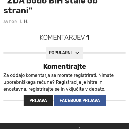
"ZDA bodo BiH stale ob
strani"
MOJ SANJ
I. H.
AVTOR
KOMENTARJEV
1
POPULARNI
Komentirajte
Za oddajo komentarja se morate registrirati. Nimate
uporabniškega računa? Registracija je hitra in
enostavna, registrirajte se in vključite v debato.
PRIJAVA
FACEBOOK PRIJAVA