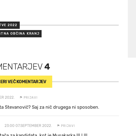
TVE 2022
STNA OBČINA KRANJ
MENTARJEV
4
ERI VEČ
KOMENTARJEV
ER 2022.
PRIJAVI
ta Stevanovič? Saj za nič drugega ni sposoben.
23:00 07.SEPTEMBER 2022.
PRIJAVI
ča za kandidata, kot je Musakarka !!! ! !!!