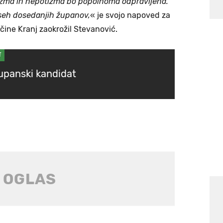
elizma in nepotizma bo popolnoma odpravljena.
vseh dosedanjih županov,
« je svojo napoved za
ine Kranj zaokrožil Stevanović.
E
upanski kandidat