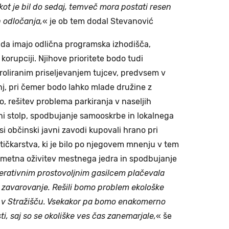
 kot je bil do sedaj, temveč mora postati resen
 odločanja,
« je ob tem dodal Stevanović
 da imajo odlična programska izhodišča,
 korupciji. Njihove prioritete bodo tudi
oliranim priseljevanjem tujcev, predvsem v
j, pri čemer bodo lahko mlade družine z
, rešitev problema parkiranja v naseljih
dni stolp, spodbujanje samooskrbe in lokalnega
i občinski javni zavodi kupovali hrano pri
tičkarstva, ki je bilo po njegovem mnenju v tem
etna oživitev mestnega jedra in spodbujanje
rativnim prostovoljnim gasilcem plačevala
avarovanje. Rešili bomo problem ekološke
e v Stražišču. Vsekakor pa bomo enakomerno
i, saj so se okoliške ves čas zanemarjale,
« še