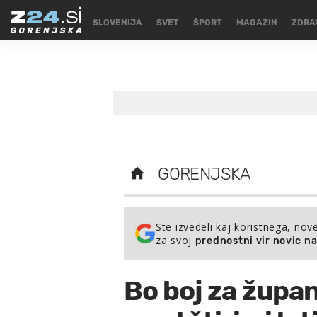
SLOVENIJA
SVET
ŠPORT
MAGAZIN
ZDRA
GORENJSKA
Ste izvedeli kaj koristnega, nov
za svoj
prednostni vir novic n
Bo boj za župan