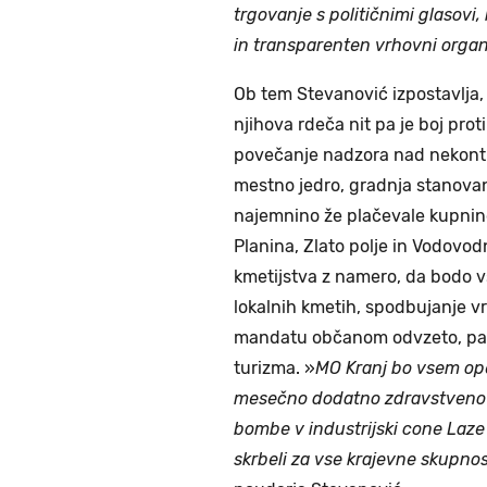
trgovanje s političnimi glasovi,
in transparenten vrhovni organ
Ob tem Stevanović izpostavlja,
njihova rdeča nit pa je boj proti
povečanje nadzora nad nekontr
mestno jedro, gradnja stanovan
najemnino že plačevale kupnino
Planina, Zlato polje in Vodovo
kmetijstva z namero, da bodo vs
lokalnih kmetih, spodbujanje vr
mandatu občanom odvzeto, pam
turizma. »
MO Kranj bo vsem ope
mesečno dodatno zdravstveno z
bombe v industrijski cone Laz
skrbeli za vse krajevne skupnost