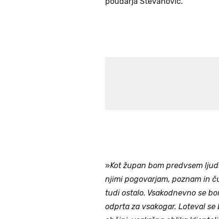
poudarja Stevanović.
»
Kot župan bom predvsem ljudsk
njimi pogovarjam, poznam in č
tudi ostalo. Vsakodnevno se bo
odprta za vsakogar. Loteval se b