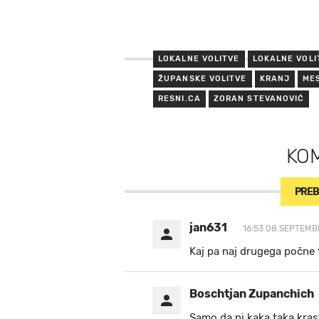
LOKALNE VOLITVE
LOKALNE VOLI
ŽUPANSKE VOLITVE
KRANJ
ME
RESNI.CA
ZORAN STEVANOVIĆ
KO
PREB
jan631
16:53 08.SEPTEMB
Kaj pa naj drugega počne 
Boschtjan Zupanchich
Samo da ni kaka taka krasta