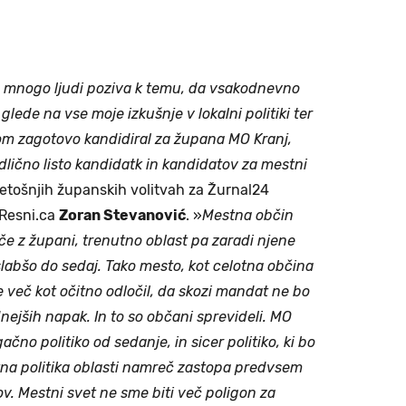
s mnogo ljudi poziva k temu, da vsakodnevno
lede na vse moje izkušnje v lokalni politiki ter
om zagotovo kandidiral za župana MO Kranj,
dlično listo kandidatk in kandidatov za mestni
letošnjih županskih volitvah za Žurnal24
 Resni.ca
Zoran Stevanović
. »
Mestna občin
eče z župani, trenutno oblast pa zaradi njene
slabšo do sedaj. Tako mesto, kot celotna občina
e več kot očitno odločil, da skozi mandat ne bo
dnejših napak. In to so občani sprevideli. MO
čno politiko od sedanje, in sicer politiko, ki bo
utna politika oblasti namreč zastopa predvsem
v. Mestni svet ne sme biti več poligon za