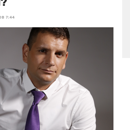
i?
OB 7:44