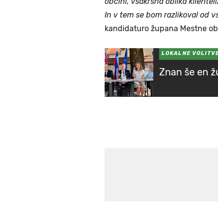
občini, vsakršna oblika klient
In v tem se bom razlikoval od 
kandidaturo župana Mestne obč
LOKALNE VOLITV
Znan še en ž