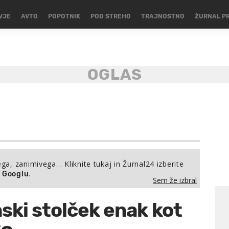
VJE
AVTO
POPOTNIK
POD STREHO
TRAJNOSTNO
ŽURNAL P
ega, zanimivega… Kliknite tukaj in Žurnal24 izberite
.
a Googlu
Sem že izbral
ski stolček enak kot