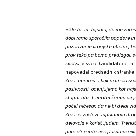
»G
lede na dejstvo, da me zare
dobivamo sporočila popdore in g
poznavanje kranjske občine, b
prav tako pa bomo predlagali o
svet,
« je svojo kandidaturo na 
napovedal predsednik stranke
Kranj namreč nikoli ni imela sr
pasivnosti, ocenjujemo kot naj
stagnirata. Trenutni župan se j
počel ničesar, da ne bi delal vi
Kranj si zasluži popolnoma druga
delovala v korist ljudem. Tren
parcialne interese posamezniko