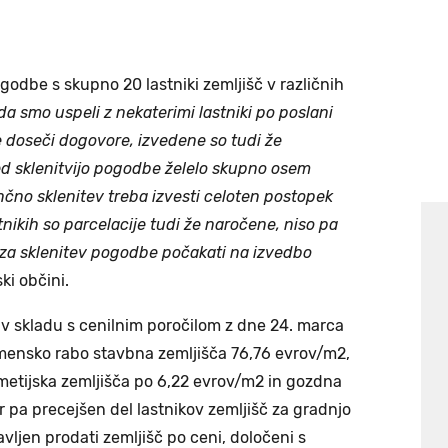
odbe s skupno 20 lastniki zemljišč v različnih
 da smo uspeli z nekaterimi lastniki po poslani
 doseči dogovore, izvedene so tudi že
pred sklenitvijo pogodbe želelo skupno osem
nčno sklenitev treba izvesti celoten postopek
stnikih so parcelacije tudi že naročene, niso pa
a za sklenitev pogodbe počakati na izvedbo
ki občini.
v skladu s cenilnim poročilom z dne 24. marca
namensko rabo stavbna zemljišča 76,76 evrov/m2,
metijska zemljišča po 6,22 evrov/m2 in gozdna
 pa precejšen del lastnikov zemljišč za gradnjo
ravljen prodati zemljišč po ceni, določeni s