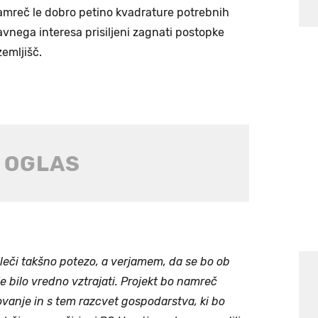
namreč le dobro petino kvadrature potrebnih
javnega interesa prisiljeni zagnati postopke
zemljišč.
leči takšno potezo, a verjamem, da se bo ob
je bilo vredno vztrajati. Projekt bo namreč
ovanje in s tem razcvet gospodarstva, ki bo