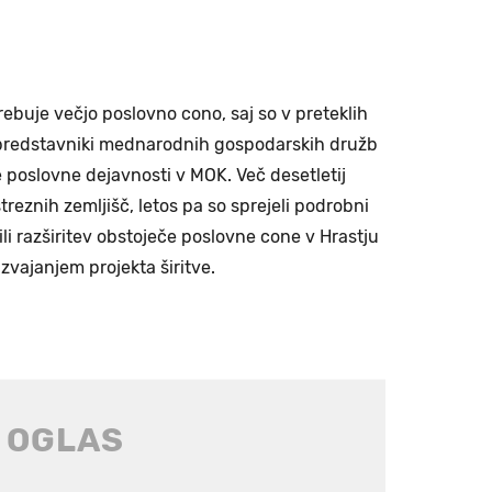
ebuje večjo poslovno cono, saj so v preteklih
di predstavniki mednarodnih gospodarskih družb
oje poslovne dejavnosti v MOK. Več desetletij
reznih zemljišč, letos pa so sprejeli podrobni
ili razširitev obstoječe poslovne cone v Hrastju
 izvajanjem projekta širitve.