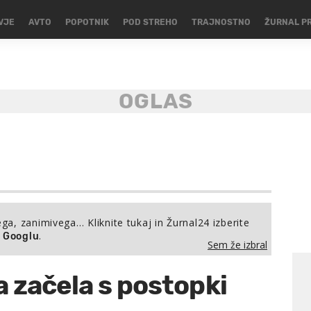
VJE
AVTO
POPOTNIK
POD STREHO
TRAJNOSTNO
ŽURNAL P
ega, zanimivega… Kliknite tukaj in Žurnal24 izberite
.
a Googlu
Sem že izbral
 začela s postopki