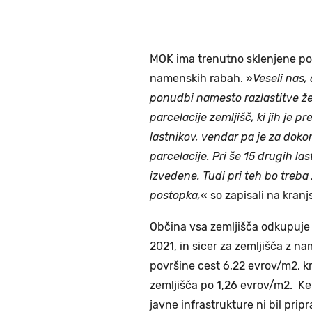
MOK ima trenutno sklenjene pog
namenskih rabah. »
Veseli nas,
ponudbi namesto razlastitve že
parcelacije zemljišč, ki jih je 
lastnikov, vendar pa je za doko
parcelacije. Pri še 15 drugih la
izvedene. Tudi pri teh bo treb
postopka,
« so zapisali na kranjs
Občina vsa zemljišča odkupuje 
2021, in sicer za zemljišča z 
površine cest 6,22 evrov/m2, k
zemljišča po 1,26 evrov/m2. Ker
javne infrastrukture ni bil prip