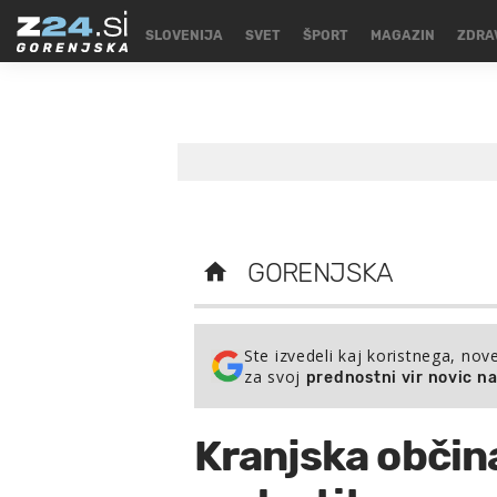
SLOVENIJA
SVET
ŠPORT
MAGAZIN
ZDRA
GORENJSKA
Ste izvedeli kaj koristnega, nov
za svoj
prednostni vir novic n
Kranjska občina