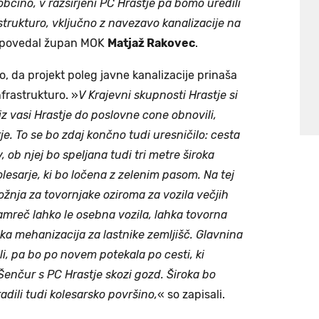
občino, v razširjeni PC Hrastje pa bomo uredili
trukturo, vključno z navezavo kanalizacije na
e povedal župan MOK
Matjaž Rakovec
.
o, da projekt poleg javne kanalizacije prinaša
nfrastrukturo. »
V Krajevni skupnosti Hrastje si
o iz vasi Hrastje do poslovne cone obnovili,
sarje. To se bo zdaj končno tudi uresničilo: cesta
 ob njej bo speljana tudi tri metre široka
esarje, ki bo ločena z zelenim pasom. Na tej
ožnja za tovornjake oziroma za vozila večjih
amreč lahko le osebna vozila, lahka tovorna
ska mehanizacija za lastnike zemljišč. Glavnina
li, pa bo po novem potekala po cesti, ki
enčur s PC Hrastje skozi gozd. Široka bo
dili tudi kolesarsko površino,
« so zapisali.