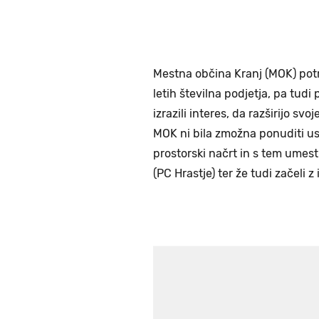
Mestna občina Kranj (MOK) potr
letih številna podjetja, pa tu
izrazili interes, da razširijo sv
MOK ni bila zmožna ponuditi ust
prostorski načrt in s tem umest
(PC Hrastje) ter že tudi začeli z