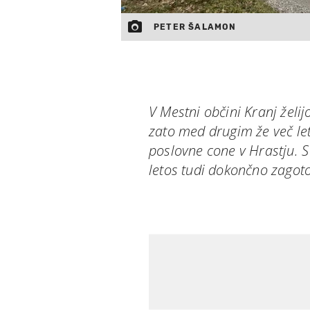
PETER ŠALAMON
V Mestni občini Kranj želij
zato med drugim že več let
poslovne cone v Hrastju. 
letos tudi dokončno zagoto