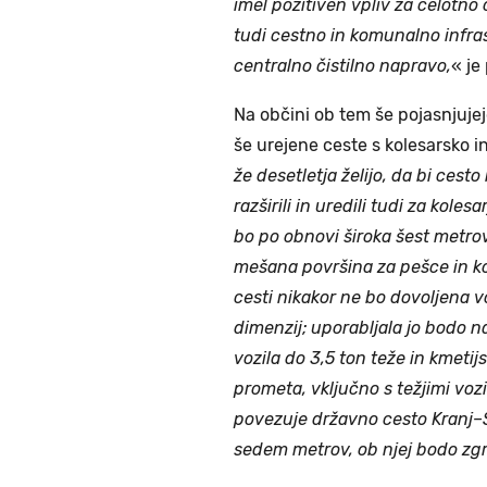
imel pozitiven vpliv za celotno 
tudi cestno in komunalno infras
centralno čistilno napravo,
« j
Na občini ob tem še pojasnjujej
še urejene ceste s kolesarsko i
že desetletja želijo, da bi cest
razširili in uredili tudi za kole
bo po obnovi široka šest metrov,
mešana površina za pešce in kol
cesti nikakor ne bo dovoljena v
dimenzij; uporabljala jo bodo n
vozila do 3,5 ton teže in kmetij
prometa, vključno s težjimi vozi
povezuje državno cesto Kranj–Š
sedem metrov, ob njej bodo zgra