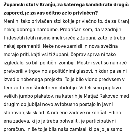
Županski stol v Kranju, za katerega kandidirate drugič
zapored, je za vas očitno zelo privlačen?
Meni ni tako privlačen stol kot je privlačno to, da za Kranj
nekaj dobrega naredimo. Prepričan sem, da v zadnjih
tridesetih letih nismo imeli sreče z župani, zato je treba
nekaj spremeniti. Neke nove zamisli in nova svežina
morajo priti, kajti vsi ti župani, čeprav sprva ni tako
izgledalo, so bili politični zombiji. Mestni svet so namreč
pretvorili v trgovino s političnimi glasovi, nikdar pa se ni
izvedlo nobenega projekta. To je bilo vidno predvsem v
tem zadnjem štiriletnem obdobju. Videli smo poplavo
velikih jumbo plakatov, na katerih je Matjaž Rakovec med
drugim obljubljal novo avtobusno postajo in javni
stanovanjski sklad. A niti ene zadeve ni končal. Edino
ena zadeva, ki jo je treba pohvaliti, je participativni
proračun, in še to je bila naša zamisel, ki pa jo je samo