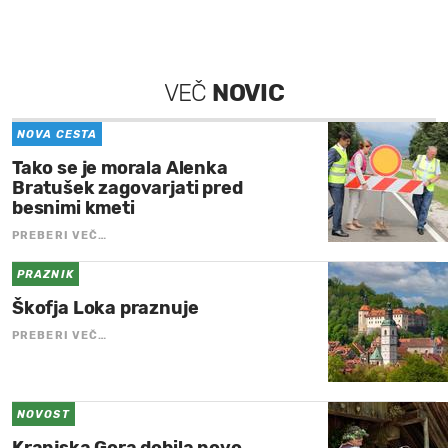
VEČ
NOVIC
NOVA CESTA
Tako se je morala Alenka
Bratušek zagovarjati pred
besnimi kmeti
PREBERI VEČ…
PRAZNIK
Škofja Loka praznuje
PREBERI VEČ…
NOVOST
Kranjska Gora dobila novo