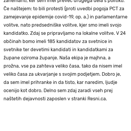
zanemariti, ker sem imel preveč drugega dela s politiko.
Če naštejem: to bili protesti (proti uvedbi pogoja PCT za
zamejevanje epidemije covid-19, op. a.) in parlamentarne
volitve, nato predsedniške volitve, kjer smo imeli svojo
kandidatko. Zdaj se pripravljamo na lokalne volitve. V 24
občinah bomo imeli 185 kandidatov za svetnice in
svetnike ter devetimi kandidati in kandidatkami za
župane oziroma županje. Naša ekipa je majhna, a
prožna, vse pa zahteva veliko časa, tako da nisem imel
veliko časa za ukvarjanje s svojim podjetjem. Dobro je,
da sem imel prihranke in da tisto, kar naredim, ljudje
ocenijo kot dobro. Delno sem zdaj zaradi vseh prej
naštetih dejavnosti zaposlen v stranki Resni.ca.