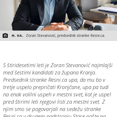
Zoran Stevanović, predsednik stranke Resni.ca.
M. HA.
S štiridesetimi leti je Zoran Stevanović najmlajši
med šestimi kandidati za župana Kranja.
Predsednik stranke Resni.ca upa, da mu bo v
tretje uspelo prepričati Kranjčane, upa pa tudi
na enak volilni uspeh v mestni svet, kot je uspel
pred štirimi leti njegovi listi za mestni svet. Z
njim smo se pogovarjali na sedežu stranke
Resni.ca v drugem nadstropju Stare pošte na