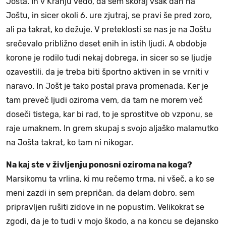
Jošta. In v Kranju vedo, da sem skoraj vsak dan na
Joštu, in sicer okoli 6. ure zjutraj, se pravi še pred zoro,
ali pa takrat, ko dežuje. V preteklosti se nas je na Joštu
srečevalo približno deset enih in istih ljudi. A obdobje
korone je rodilo tudi nekaj dobrega, in sicer so se ljudje
ozavestili, da je treba biti športno aktiven in se vrniti v
naravo. In Jošt je tako postal prava promenada. Ker je
tam preveč ljudi oziroma vem, da tam ne morem več
doseči tistega, kar bi rad, to je sprostitve ob vzponu, se
raje umaknem. In grem skupaj s svojo aljaško malamutko
na Jošta takrat, ko tam ni nikogar.
Na kaj ste v življenju ponosni oziroma na koga?
Marsikomu ta vrlina, ki mu rečemo trma, ni všeč, a ko se
meni zazdi in sem prepričan, da delam dobro, sem
pripravljen rušiti zidove in ne popustim. Velikokrat se
zgodi, da je to tudi v mojo škodo, a na koncu se dejansko