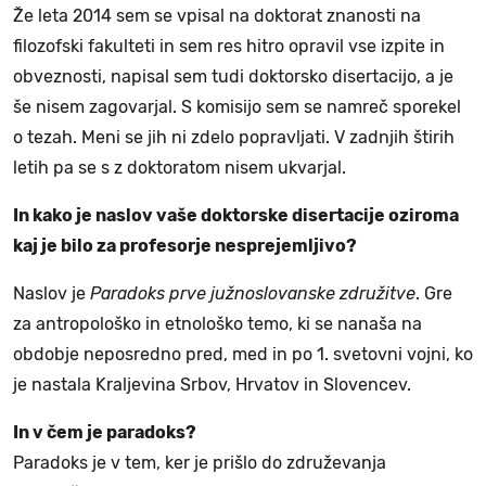
Že leta 2014 sem se vpisal na doktorat znanosti na
filozofski fakulteti in sem res hitro opravil vse izpite in
obveznosti, napisal sem tudi doktorsko disertacijo, a je
še nisem zagovarjal. S komisijo sem se namreč sporekel
o tezah. Meni se jih ni zdelo popravljati. V zadnjih štirih
letih pa se s z doktoratom nisem ukvarjal.
In kako je naslov vaše doktorske disertacije oziroma
kaj je bilo za profesorje nesprejemljivo?
Naslov je
Paradoks prve južnoslovanske združitve
. Gre
za antropološko in etnološko temo, ki se nanaša na
obdobje neposredno pred, med in po 1. svetovni vojni, ko
je nastala Kraljevina Srbov, Hrvatov in Slovencev.
In v čem je paradoks?
Paradoks je v tem, ker je prišlo do združevanja