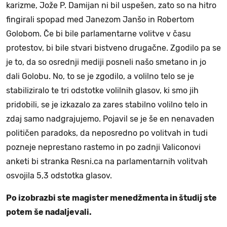
karizme, Jože P. Damijan ni bil uspešen, zato so na hitro
fingirali spopad med Janezom Janšo in Robertom
Golobom. Če bi bile parlamentarne volitve v času
protestov, bi bile stvari bistveno drugačne. Zgodilo pa se
je to, da so osrednji mediji posneli našo smetano in jo
dali Golobu. No, to se je zgodilo, a volilno telo se je
stabiliziralo te tri odstotke volilnih glasov, ki smo jih
pridobili, se je izkazalo za zares stabilno volilno telo in
zdaj samo nadgrajujemo. Pojavil se je še en nenavaden
političen paradoks, da neposredno po volitvah in tudi
pozneje neprestano rastemo in po zadnji Valiconovi
anketi bi stranka Resni.ca na parlamentarnih volitvah
osvojila 5,3 odstotka glasov.
Po izobrazbi ste magister menedžmenta in študij ste
potem še nadaljevali.