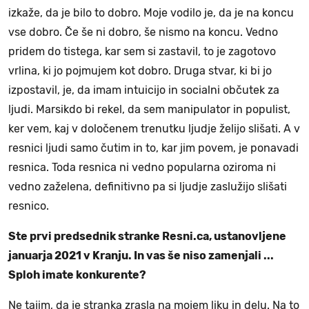
izkaže, da je bilo to dobro. Moje vodilo je, da je na koncu
vse dobro. Če še ni dobro, še nismo na koncu. Vedno
pridem do tistega, kar sem si zastavil, to je zagotovo
vrlina, ki jo pojmujem kot dobro. Druga stvar, ki bi jo
izpostavil, je, da imam intuicijo in socialni občutek za
ljudi. Marsikdo bi rekel, da sem manipulator in populist,
ker vem, kaj v določenem trenutku ljudje želijo slišati. A v
resnici ljudi samo čutim in to, kar jim povem, je ponavadi
resnica. Toda resnica ni vedno popularna oziroma ni
vedno zaželena, definitivno pa si ljudje zaslužijo slišati
resnico.
Ste prvi predsednik stranke Resni.ca, ustanovljene
januarja 2021 v Kranju. In vas še niso zamenjali ...
Sploh imate konkurente?
Ne tajim, da je stranka zrasla na mojem liku in delu. Na to