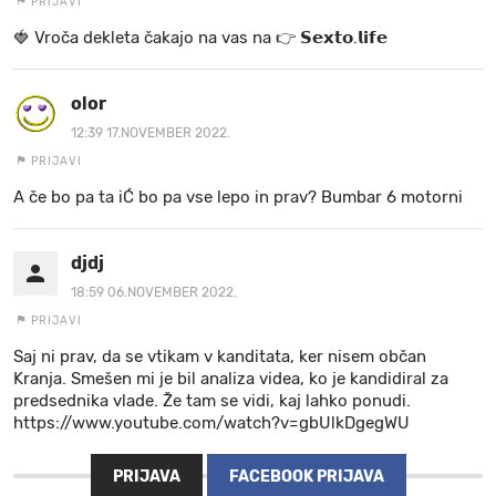
PRIJAVI
🍓 V r o č a d e k l e t a ča k a jo na va s n a 👉 𝗦𝗲𝘅𝘁𝗼.𝗹𝗶𝗳𝗲
olor
12:39 17.NOVEMBER 2022.
PRIJAVI
A če bo pa ta iĆ bo pa vse lepo in prav? Bumbar 6 motorni
djdj
18:59 06.NOVEMBER 2022.
PRIJAVI
Saj ni prav, da se vtikam v kanditata, ker nisem občan
Kranja. Smešen mi je bil analiza videa, ko je kandidiral za
predsednika vlade. Že tam se vidi, kaj lahko ponudi.
https://www.youtube.com/watch?v=gbUlkDgegWU
PRIJAVA
FACEBOOK PRIJAVA