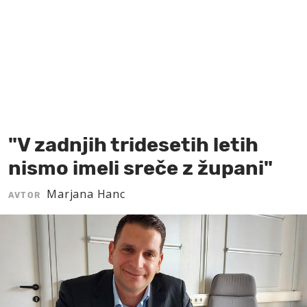
MOJ SANJ
"V zadnjih tridesetih letih
nismo imeli sreče z župani"
Marjana Hanc
AVTOR