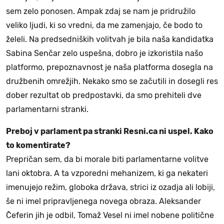
sem zelo ponosen. Ampak zdaj se nam je pridružilo
veliko ljudi, ki so vredni, da me zamenjajo, če bodo to
želeli. Na predsedniških volitvah je bila naša kandidatka
Sabina Senčar zelo uspešna, dobro je izkoristila našo
platformo, prepoznavnost je naša platforma dosegla na
družbenih omrežjih. Nekako smo se začutili in dosegli res
dober rezultat ob predpostavki, da smo prehiteli dve
parlamentarni stranki.
Preboj v parlament pa stranki Resni.ca ni uspel. Kako
to komentirate?
Prepričan sem, da bi morale biti parlamentarne volitve
lani oktobra. A ta vzporedni mehanizem, ki ga nekateri
imenujejo režim, globoka država, strici iz ozadja ali lobiji,
še ni imel pripravljenega novega obraza. Aleksander
Čeferin jih je odbil, Tomaž Vesel ni imel nobene politične