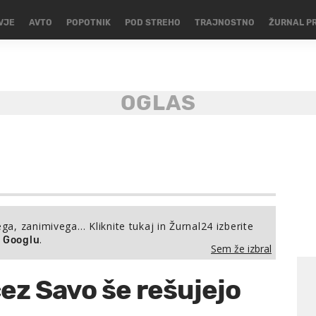
VJE
AVTO
POPOTNIK
POD STREHO
TRAJNOSTNO
ŽURNAL P
ega, zanimivega… Kliknite tukaj in Žurnal24 izberite
.
a Googlu
Sem že izbral
čez Savo še rešujejo