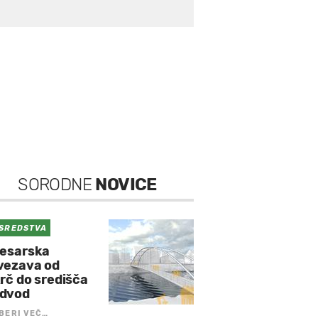
SORODNE
NOVICE
 SREDSTVA
lesarska
vezava od
rč do središča
dvod
BERI VEČ…