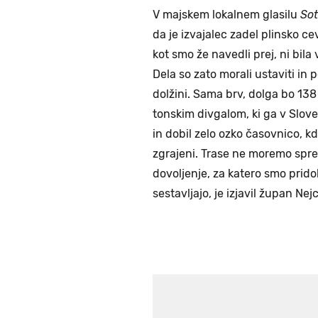
V majskem lokalnem glasilu
Sot
da je izvajalec zadel plinsko c
kot smo že navedli prej, ni bila
Dela so zato morali ustaviti in
dolžini. Sama brv, dolga bo 138
tonskim divgalom, ki ga v Sloven
in dobil zelo ozko časovnico, kda
zgrajeni. Trase ne moremo sprem
dovoljenje, za katero smo pridob
sestavljajo, je izjavil župan Nej