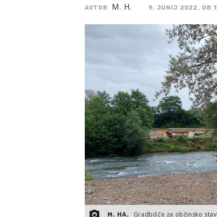
M. H.
AVTOR
9. JUNIJ 2022, OB 
Gradbišče za občinsko stav
M. HA.