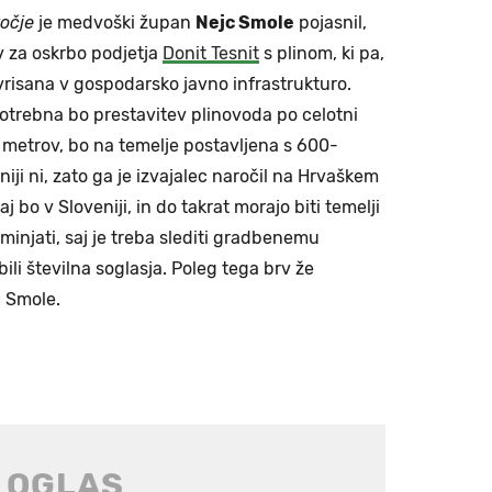
očje
je medvoški župan
Nejc Smole
pojasnil,
ev za oskrbo podjetja
Donit Tesnit
s plinom, ki pa,
 vrisana v gospodarsko javno infrastrukturo.
 potrebna bo prestavitev plinovoda po celotni
 metrov, bo na temelje postavljena s 600-
iji ni, zato ga je izvajalec naročil na Hrvaškem
j bo v Sloveniji, in do takrat morajo biti temelji
injati, saj je treba slediti gradbenemu
ili številna soglasja. Poleg tega brv že
c Smole.