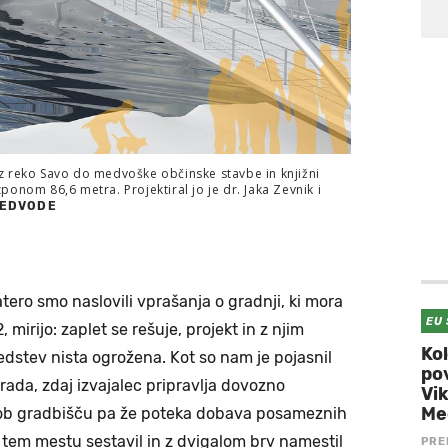
z reko Savo do medvoške občinske stavbe in knjižni
onom 86,6 metra. Projektiral jo je dr. Jaka Zevnik i
MEDVODE
ero smo naslovili vprašanja o gradnji, ki mora
EU
 mirijo: zaplet se rešuje, projekt in z njim
Ko
dstev nista ogrožena. Kot so nam je pojasnil
po
ada, zdaj izvajalec pripravlja dovozno
Vik
Me
u ob gradbišču pa že poteka dobava posameznih
na tem mestu sestavil in z dvigalom brv namestil
PRE