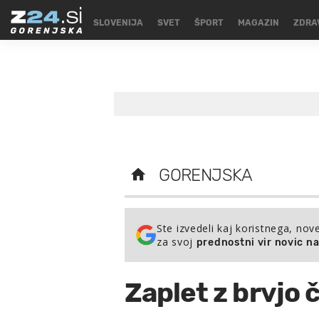
SLOVENIJA
SVET
ŠPORT
MAGAZIN
ZDRA
GORENJSKA
Ste izvedeli kaj koristnega, nov
za svoj
prednostni vir novic n
Zaplet z brvjo 