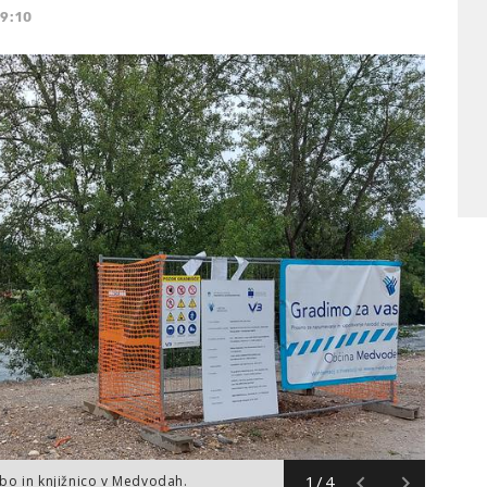
19:10
1/4
bo in knjižnico v Medvodah.