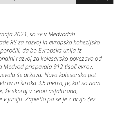
 maja 2021, so se v Medvodah
lade RS za razvoj in evropsko kohezijsko
sporočili, da bo Evropska unija iz
onalni razvoj za kolesarsko povezavo od
a Medvod prispevala 912 tisoč evrov,
spevala še država. Nova kolesarska pot
trov in široka 3,5 metra, je, kot so nam
 že skoraj v celoti asfaltirana,
 v juniju. Zapletlo pa se je z brvjo čez