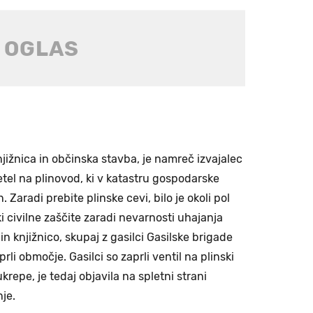
njižnica in občinska stavba, je namreč izvajalec
letel na plinovod, ki v katastru gospodarske
n. Zaradi prebite plinske cevi, bilo je okoli pol
i civilne zaščite zaradi nevarnosti uhajanja
in knjižnico, skupaj z gasilci Gasilske brigade
rli območje. Gasilci so zaprli ventil na plinski
krepe, je tedaj objavila na spletni strani
je.