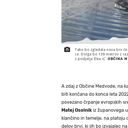
Tako bo zgledala nova brv če
ce. Dolga bo 138 metrov z razp
z podjetja Elea iC.
OBČINA 
A zdaj z Občine Medvode, na kat
biti končana do konca leta 2022,
povezano črpanje evropskih sre
Matej Osolnik
iz županovega ur
klančino in temelje, na platoj
delov brvi, ki jih bo izvajalec 