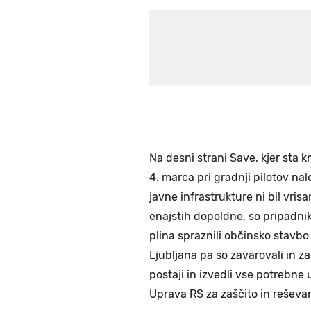
Na desni strani Save, kjer sta k
4. marca pri gradnji pilotov na
javne infrastrukture ni bil vrisa
enajstih dopoldne, so pripadnik
plina spraznili občinsko stavbo 
Ljubljana pa so zavarovali in zap
postaji in izvedli vse potrebne u
Uprava RS za zaščito in reševan