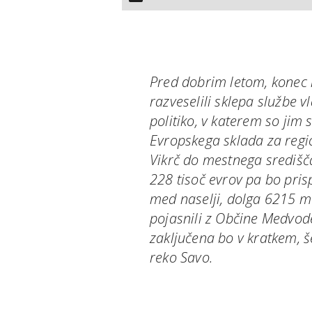
Pred dobrim letom, konec
razveselili sklepa službe v
politiko, v katerem so jim 
Evropskega sklada za regi
Vikrč do mestnega središč
228 tisoč evrov pa bo pri
med naselji, dolga 6215 me
pojasnili z Občine Medvode,
zaključena bo v kratkem, še
reko Savo.