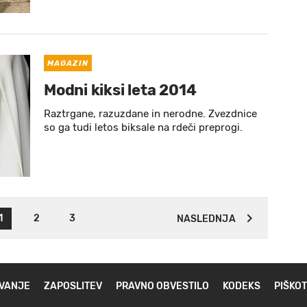
MAGAZIN
Modni kiksi leta 2014
Raztrgane, razuzdane in nerodne. Zvezdnice
so ga tudi letos biksale na rdeči preprogi.
1
2
3
NASLEDNJA
VANJE
ZAPOSLITEV
PRAVNO OBVESTILO
KODEKS
PIŠKOT