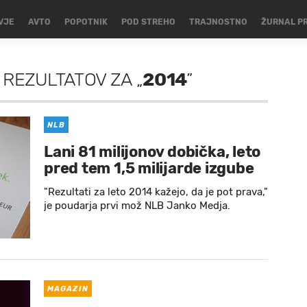
VJE
AVTO
POPOTNIK
POD STREHO
TRAJNOSTNO
ŽURNAL P
 REZULTATOV
ZA
„
2014
”
NLB
Lani 81 milijonov dobička, leto
pred tem 1,5 milijarde izgube
"Rezultati za leto 2014 kažejo, da je pot prava,"
je poudarja prvi mož NLB Janko Medja.
MAGAZIN