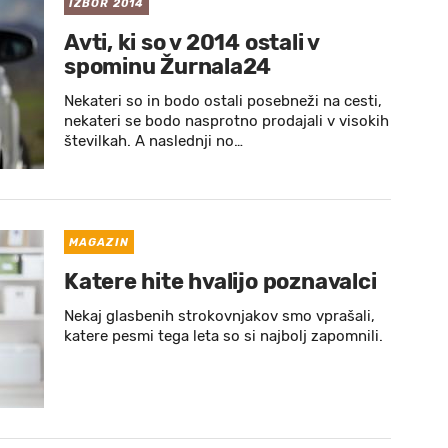
IZBOR 2014
Avti, ki so v 2014 ostali v
spominu Žurnala24
Nekateri so in bodo ostali posebneži na cesti,
nekateri se bodo nasprotno prodajali v visokih
številkah. A naslednji no…
MAGAZIN
Katere hite hvalijo poznavalci
Nekaj glasbenih strokovnjakov smo vprašali,
katere pesmi tega leta so si najbolj zapomnili.