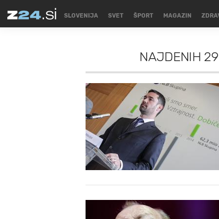
SLOVENIJA
SVET
ŠPORT
MAGAZIN
ZDRA
NAJDENIH
29