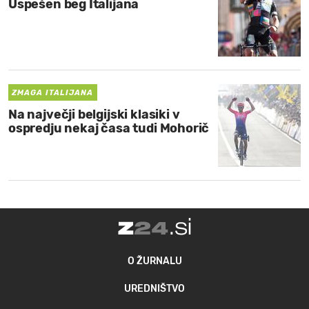
Uspešen beg Italijana
ZMAGA ITALIJANA
Na največji belgijski klasiki v
ospredju nekaj časa tudi Mohorič
O ŽURNALU
UREDNIŠTVO