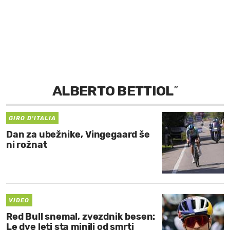
MOJ SANJ
ALBERTO BETTIOL
”
GIRO D'ITALIA
Dan za ubežnike, Vingegaard še
ni rožnat
VIDEO
Red Bull snemal, zvezdnik besen:
Le dve leti sta minili od smrti