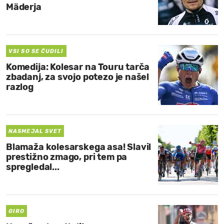
Mäderja
VSI SO SE ČUDILI
Komedija: Kolesar na Touru tarča
zbadanj, za svojo potezo je našel
razlog
NASMEJAL SVET
Blamaža kolesarskega asa! Slavil
prestižno zmago, pri tem pa
spregledal...
GIRO