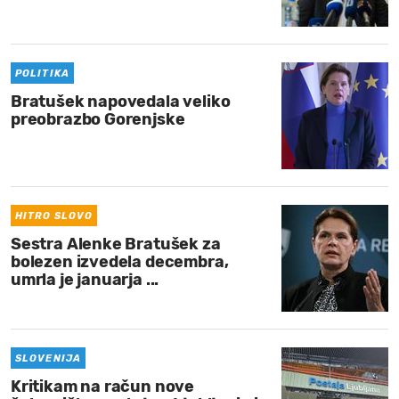
MOJ SANJ
POLITIKA
Bratušek napovedala veliko
preobrazbo Gorenjske
HITRO SLOVO
Sestra Alenke Bratušek za
bolezen izvedela decembra,
umrla je januarja ...
SLOVENIJA
Kritikam na račun nove