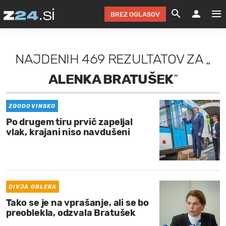
BREZ OGLASOV
GRADIMO &
OLIMPI
EKO 
INTE
T
SLOV
NAJDENIH
469 REZULTATOV
ZA
„
KOMENTARJ
FILM & G
NEPRE
AVTO 
NO
FI
SV
ALENKA BRATUŠEK
”
ČRNA 
KOMB
VARČ
AKT
KO
BI
ŠP
FESTIVAL ZA L
LEPOT
MOTO
NA 
NA
O
MAG
ZGODOVINSKO
Po drugem tiru prvič zapeljal
ODNOSI IN
ŽIVLJEN
IZ DR
KOLE
E-
ZDR
POGLEJ
vlak, krajani niso navdušeni
HOROSKOP IN
PRAVNI
ŠOFER
ZIMSK
PRE
AV
JOO
IN
POPO
POGLEJ
POGLEJ
POGLEJ
SEM 
POD S
POGLEJ
DIVJA OBLEKA
Tako se je na vprašanje, ali se bo
TRAJN
POGLEJ
preoblekla, odzvala Bratušek
ŽURNAL P