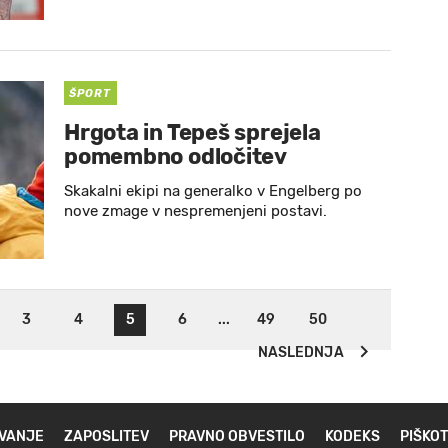
ŠPORT
Hrgota in Tepeš sprejela
pomembno odločitev
Skakalni ekipi na generalko v Engelberg po
nove zmage v nespremenjeni postavi.
3
4
5
6
...
49
50
NASLEDNJA
VANJE
ZAPOSLITEV
PRAVNO OBVESTILO
KODEKS
PIŠKOT