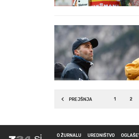
1
2
PREJŠNJA
O ŽURNALU
UREDNIŠTVO
OGLAŠE