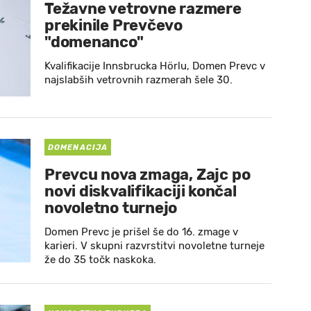
Težavne vetrovne razmere
prekinile Prevčevo
"domenanco"
Kvalifikacije Innsbrucka Hörlu, Domen Prevc v
najslabših vetrovnih razmerah šele 30.
DOMENACIJA
Prevcu nova zmaga, Zajc po
novi diskvalifikaciji končal
novoletno turnejo
Domen Prevc je prišel še do 16. zmage v
karieri. V skupni razvrstitvi novoletne turneje
že do 35 točk naskoka.