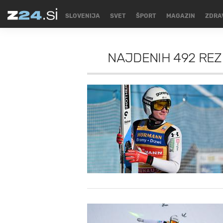
SLOVENIJA
SVET
ŠPORT
MAGAZIN
ZDRA
NAJDENIH
492 RE