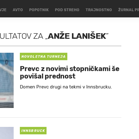
VJE
AVTO
POPOTNIK
POD STREHO
TRAJNOSTNO
ŽURNAL P
ZULTATOV
ZA
„
ANŽE LANIŠEK
”
NOVOLETNA TURNEJA
Prevc z novimi stopničkami še
povišal prednost
Domen Prevc drugi na tekmi v Innsbrucku.
INNSBRUCK