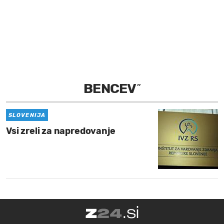
MOJ SANJ
BENCEV
”
SLOVENIJA
Vsi zreli za napredovanje