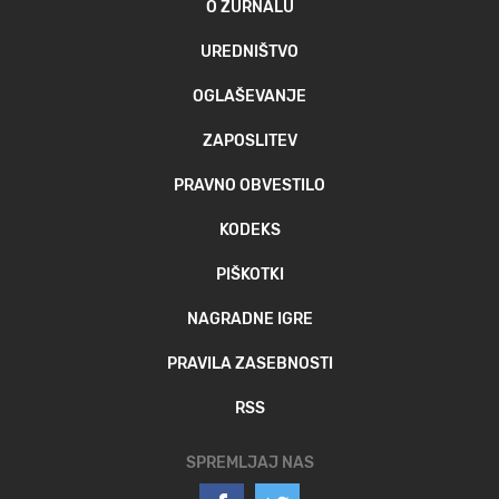
O ŽURNALU
MOJ SANJ
UREDNIŠTVO
OGLAŠEVANJE
ZAPOSLITEV
PRAVNO OBVESTILO
KODEKS
PIŠKOTKI
NAGRADNE IGRE
PRAVILA ZASEBNOSTI
RSS
SPREMLJAJ NAS