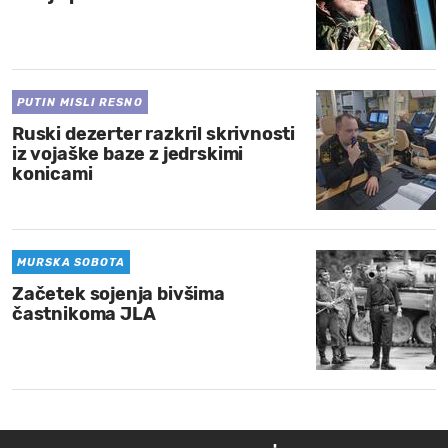
PUTIN MISLI RESNO
Ruski dezerter razkril skrivnosti
iz vojaške baze z jedrskimi
konicami
MURSKA SOBOTA
Začetek sojenja bivšima
častnikoma JLA