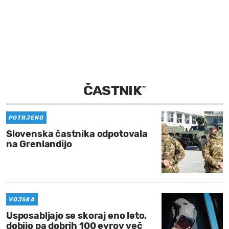
MOJ SANJ
ČASTNIK
”
POTRJENO
Slovenska častnika odpotovala
na Grenlandijo
VOJSKA
Usposabljajo se skoraj eno leto,
dobijo pa dobrih 100 evrov več