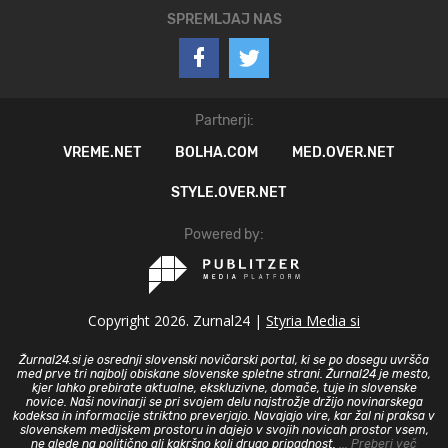
SPREMLJAJ NAS
Partnerji:
VREME.NET
BOLHA.COM
MED.OVER.NET
STYLE.OVER.NET
Powered by:
Copyright 2026. Zurnal24 |
Styria Media si
Žurnal24.si je osrednji slovenski novičarski portal, ki se po dosegu uvršča
med prve tri najbolj obiskane slovenske spletne strani. Žurnal24 je mesto,
kjer lahko prebirate aktualne, ekskluzivne, domače, tuje in slovenske
novice. Naši novinarji se pri svojem delu najstrožje držijo novinarskega
kodeksa in informacije striktno preverjajo. Navajajo vire, kar žal ni praksa v
slovenskem medijskem prostoru in dajejo v svojih novicah prostor vsem,
ne glede na politično ali kakršno koli drugo pripadnost.
... Preberi več