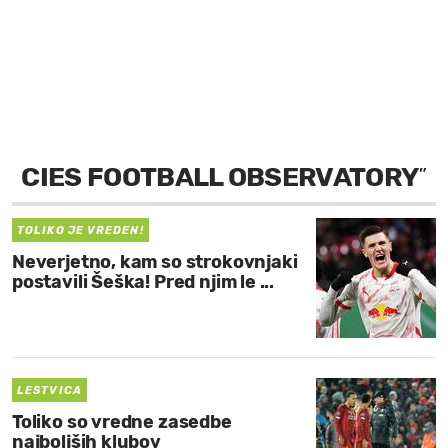
MOJ SANJ
CIES FOOTBALL OBSERVATORY
”
TOLIKO JE VREDEN!
Neverjetno, kam so strokovnjaki
postavili Šeška! Pred njim le ...
LESTVICA
Toliko so vredne zasedbe
najboljših klubov