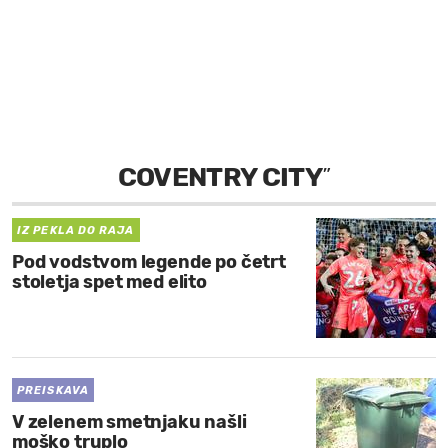
MOJ SANJ
COVENTRY CITY
”
IZ PEKLA DO RAJA
Pod vodstvom legende po četrt
stoletja spet med elito
PREISKAVA
V zelenem smetnjaku našli
moško truplo