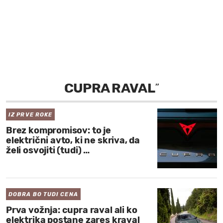
MOJ SANJ
CUPRA RAVAL
”
IZ PRVE ROKE
Brez kompromisov: to je
električni avto, ki ne skriva, da
želi osvojiti (tudi) …
DOBRA BO TUDI CENA
Prva vožnja: cupra raval ali ko
elektrika postane zares kraval