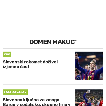
MOJ SANJ
DOMEN MAKUC
”
EHF
Slovenski rokomet doživel
izjemno čast
LIGA PRVAKOV
Slovenca ključna za zmago
Barce v podaljšku, skupno trije v