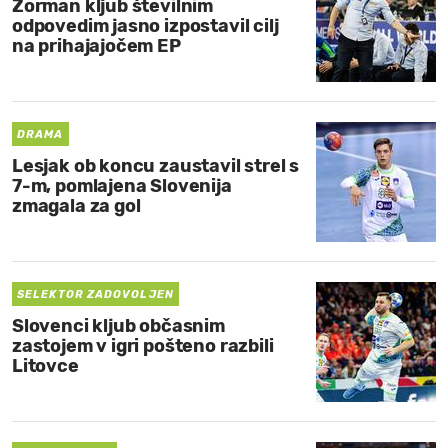
Zorman kljub številnim
odpovedim jasno izpostavil cilj
na prihajajočem EP
DRAMA
Lesjak ob koncu zaustavil strel s
7-m, pomlajena Slovenija
zmagala za gol
SELEKTOR ZADOVOLJEN
Slovenci kljub občasnim
zastojem v igri pošteno razbili
Litovce