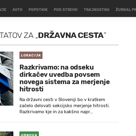
VJE
AVTO
POPOTNIK
POD STREHO
TRAJNOSTNO
ŽURNAL P
LTATOV
ZA
„
DRŽAVNA CESTA
”
LOKACIJA
Razkrivamo: na odseku
dirkačev uvedba povsem
novega sistema za merjenje
hitrosti
Na državni cesti v Sloveniji bo v kratkem
začelo delovati sekcijsko merjenje hitrosti.
Razkrivamo kje in za kakšno napr…
OBNOVA