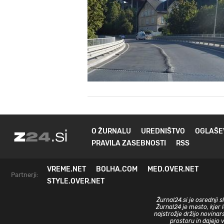
O ŽURNALU
UREDNIŠTVO
OGLAŠE
PRAVILA ZASEBNOSTI
RSS
VREME.NET
BOLHA.COM
MED.OVER.NET
Partnerji:
STYLE.OVER.NET
Žurnal24.si je osrednji 
Žurnal24 je mesto, kjer 
najstrožje držijo novinar
prostoru in dajejo 