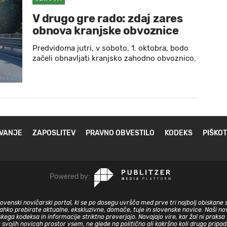
V drugo gre rado: zdaj zares
obnova kranjske obvoznice
Predvidoma jutri, v soboto, 1. oktobra, bodo
začeli obnavljati kranjsko zahodno obvoznico.
VANJE
ZAPOSLITEV
PRAVNO OBVESTILO
KODEKS
PIŠKOT
Powered by:
slovenski novičarski portal, ki se po dosegu uvršča med prve tri najbolj obiskane 
lahko prebirate aktualne, ekskluzivne, domače, tuje in slovenske novice. Naši nov
skega kodeksa in informacije striktno preverjajo. Navajajo vire, kar žal ni prak
v svojih novicah prostor vsem, ne glede na politično ali kakršno koli drugo pripa