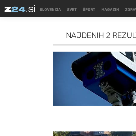
SLOVENIJA
SVET
ŠPORT
MAGAZIN
ZDRA
NAJDENIH
2 REZU