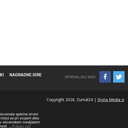
KI
NAGRADNE IGRE
SPREMLJAJ NAS
Copyright 2026. Zurnal24 |
Styria Media si
slovenske spletne strani.
inarji se pri svojem delu
sa v slovenskem medijskem
dnost.
... Preberi več