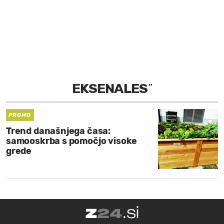
MOJ SANJ
EKSENALES
”
PROMO
Trend današnjega časa:
samooskrba s pomočjo visoke
grede