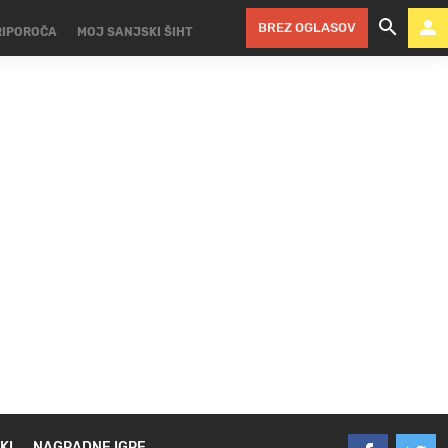
BREZ OGLASOV
RIPOROČA
MOJ SANJSKI ŠIHT
KI
NAGRADNE IGRE