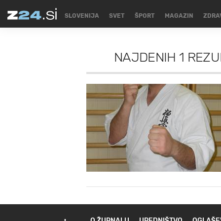
SLOVENIJA
SVET
ŠPORT
MAGAZIN
ZDRA
NAJDENIH
1 REZU
O ŽURNALU
UREDNIŠTVO
OGLAŠE