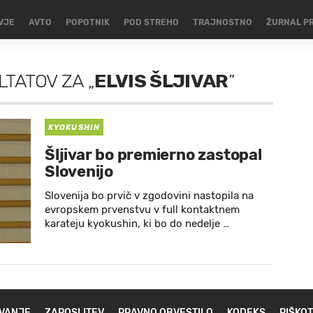
VJE
AVTO
POPOTNIK
POD STREHO
TRAJNOSTNO
ŽURNAL P
LTATOV
ZA
„
ELVIS ŠLJIVAR
”
KYOKUSHIN
Šljivar bo premierno zastopal
Slovenijo
Slovenija bo prvič v zgodovini nastopila na
evropskem prvenstvu v full kontaktnem
karateju kyokushin, ki bo do nedelje …
VANJE
ZAPOSLITEV
PRAVNO OBVESTILO
KODEKS
PIŠKOT