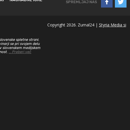
SPREMLJAJ NAS
Copyright 2026. Zurnal24 |
Styria Media si
slovenske spletne strani.
inarji se pri svojem delu
sa v slovenskem medijskem
dnost.
... Preberi več