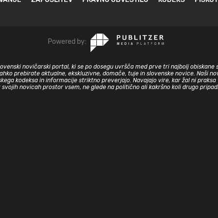
Powered by:
slovenski novičarski portal, ki se po dosegu uvršča med prve tri najbolj obiskane 
lahko prebirate aktualne, ekskluzivne, domače, tuje in slovenske novice. Naši nov
skega kodeksa in informacije striktno preverjajo. Navajajo vire, kar žal ni prak
v svojih novicah prostor vsem, ne glede na politično ali kakršno koli drugo pripa